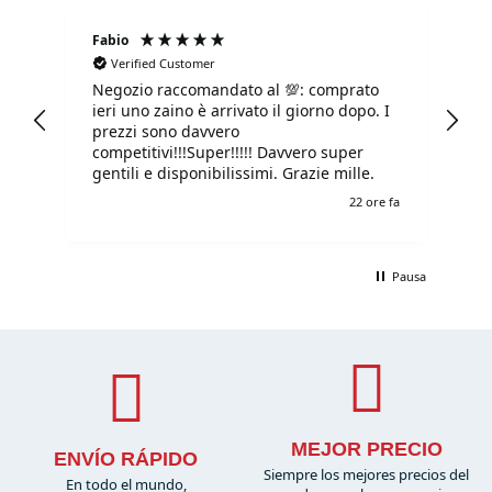
Fabio
Ma
Verified Customer
Negozio raccomandato al 💯: comprato
Tu
ieri uno zaino è arrivato il giorno dopo. I
tu
prezzi sono davvero
competitivi!!!Super!!!!! Davvero super
gentili e disponibilissimi. Grazie mille.
e fa
22 ore fa
Pausa
MEJOR PRECIO
ENVÍO RÁPIDO
Siempre los mejores precios del
En todo el mundo,