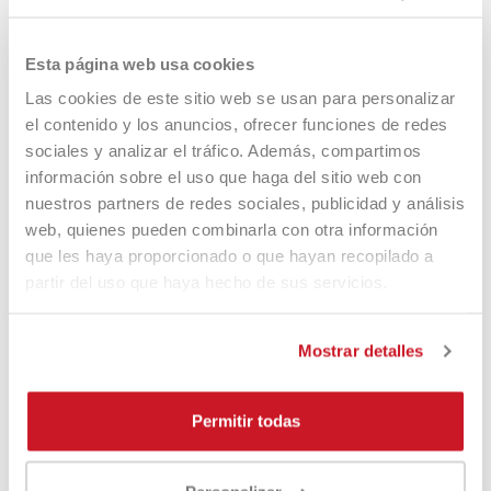
Noviembre
Diciembre
Esta página web usa cookies
2026
Las cookies de este sitio web se usan para personalizar
Enero
el contenido y los anuncios, ofrecer funciones de redes
Febrero
sociales y analizar el tráfico. Además, compartimos
Abril
información sobre el uso que haga del sitio web con
nuestros partners de redes sociales, publicidad y análisis
web, quienes pueden combinarla con otra información
que les haya proporcionado o que hayan recopilado a
Popular Articles
partir del uso que haya hecho de sus servicios.
10 racchette padel antiepicondilite
31 Oct, 2023
Mostrar detalles
Scarpe da padel - cosa cambia dalle scarpe da
tennis?
Permitir todas
31 Oct, 2023
Racchette da padel in carbonio - Quale è la