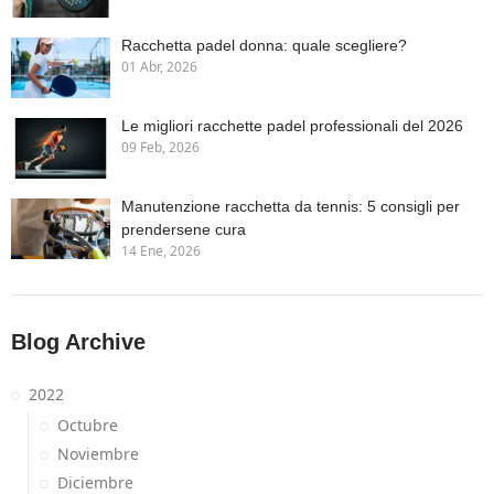
Racchetta padel donna: quale scegliere?
01 Abr, 2026
Le migliori racchette padel professionali del 2026
09 Feb, 2026
Manutenzione racchetta da tennis: 5 consigli per
prendersene cura
14 Ene, 2026
Blog Archive
2022
Octubre
Noviembre
Diciembre