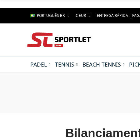
PORTUGUÊS BR
€ EUR
ENTREGA RÁPIDA | PA
PADEL
TENNIS
BEACH TENNIS
PIC
Bilanciament