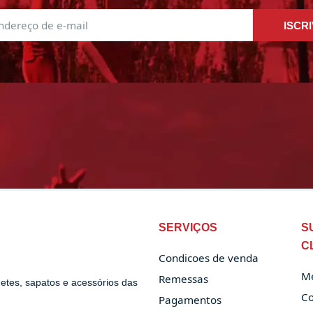
ISCRI
SERVIÇOS
S
C
Condicoes de venda
Me
Remessas
uetes, sapatos e acessórios das
Co
Pagamentos