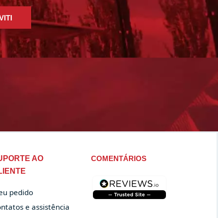
VITI
UPORTE AO
COMENTÁRIOS
LIENTE
u pedido
ntatos e assistência