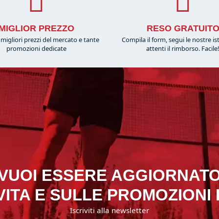
MIGLIOR PREZZO
RESO GRATUIT
migliori prezzi del mercato e tante
Compila il form, segui le nostre is
promozioni dedicate
attenti il rimborso. Facile
VUOI ESSERE AGGIORNAT
ITA E SULLE PROMOZIONI
Iscriviti alla newsletter