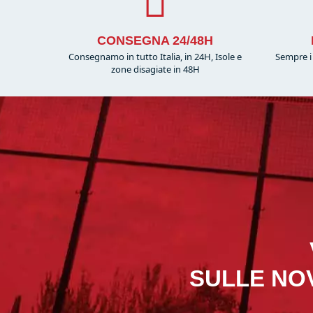
CONSEGNA 24/48H
Consegnamo in tutto Italia, in 24H, Isole e
Sempre i 
zone disagiate in 48H
SULLE NOV