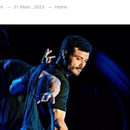
re
31 Maio , 2023
Home