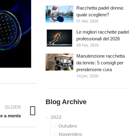
Racchetta padel donna:
quale scegliere?
01 Abr, 2026
Le migliori racchette padel
professionali del 2026
09 Fev, 2026
Manutenzione racchetta
da tennis: 5 consigli per
prendersene cura
14 Jan, 2026
Blog Archive
OLDER
re a mente
2022
Outubro
Novembro