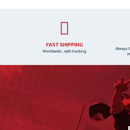
FAST SHIPPING
Always t
Worldwide , with tracking
m