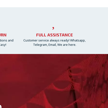
URN
FULL ASSISTANCE
ctions and
Customer service always ready! Whatsapp,
Easy!
Telegram, Email, We are here.
D