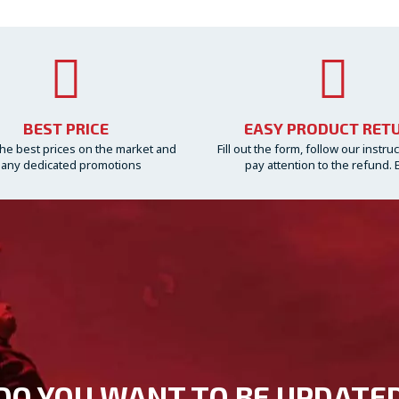
BEST PRICE
EASY PRODUCT RET
he best prices on the market and
Fill out the form, follow our instru
any dedicated promotions
pay attention to the refund. 
DO YOU WANT TO BE UPDATE