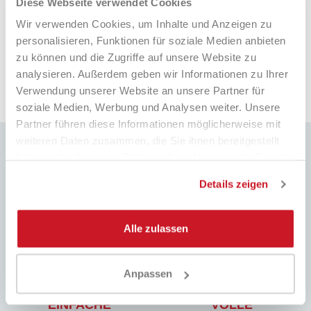
Diese Webseite verwendet Cookies
competitivi!!!Super!!!!! Davvero super
gentili e disponibilissimi. Grazie mille.
Wir verwenden Cookies, um Inhalte und Anzeigen zu
personalisieren, Funktionen für soziale Medien anbieten
e fa
14 ore fa
zu können und die Zugriffe auf unsere Website zu
analysieren. Außerdem geben wir Informationen zu Ihrer
Pausa
Verwendung unserer Website an unsere Partner für
soziale Medien, Werbung und Analysen weiter. Unsere
Partner führen diese Informationen möglicherweise mit
weiteren Daten zusammen, die Sie ihnen bereitgestellt
haben oder die sie im Rahmen Ihrer Nutzung der Dienste
gesammelt haben.
Details zeigen
SCHNELLE LIEFERUNG
BESTPREIS
Weltweiter Versand mit
Immer die besten Preise auf dem
Sendungsverfolgung
Markt und viele spezielle Aktionen
Alle zulassen
Anpassen
EINFACHE
VOLLE