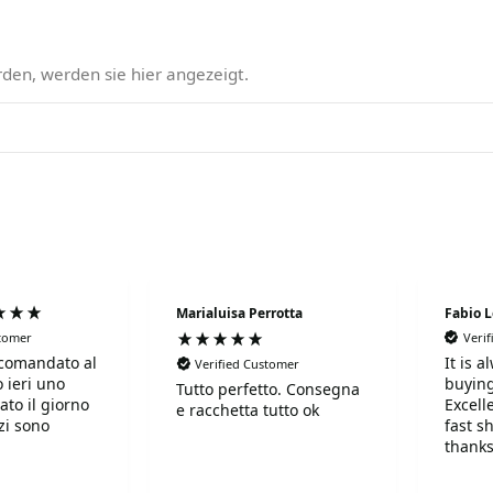
den, werden sie hier angezeigt.
Marialuisa Perrotta
Fabio 
stomer
Veri
comandato al
It is 
Verified Customer
 ieri uno
buying
Tutto perfetto. Consegna
ato il giorno
Excell
e racchetta tutto ok
fast s
thanks
!Super!!!!!
r gentili e