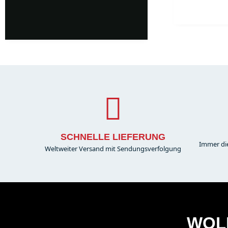
Turin, IT, 4 ore fa
disponibilis
mille.
SCHNELLE LIEFERUNG
Immer di
Weltweiter Versand mit Sendungsverfolgung
WOLL