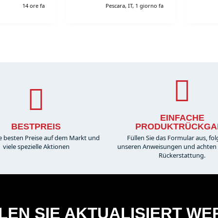
14 ore fa
Pescara, IT, 1 giorno fa
simi. Grazie
EINFACHE
BESTPREIS
PRODUKTRÜCKGA
e besten Preise auf dem Markt und
Füllen Sie das Formular aus, fol
viele spezielle Aktionen
unseren Anweisungen und achten S
Rückerstattung.
EN SIE AKTUALISIERT W