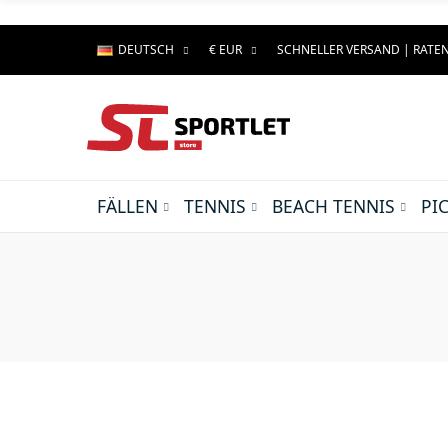
DEUTSCH
€ EUR
SCHNELLER VERSAND | RAT
FÄLLEN
TENNIS
BEACH TENNIS
PI