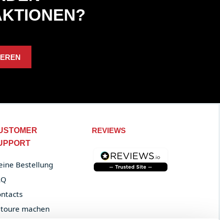
AKTIONEN?
IEREN
USTOMER
REVIEWS
UPPORT
ine Bestellung
AQ
ntacts
toure machen