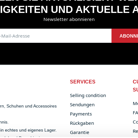
IGKEITEN UND AKTUELLE 
Newsletter abonnieren
ABONN
SERVICES
C
S
Selling condition
Me
Sendungen
ern, Schuhen und Accessoires
F
Payments
Co
nnis.
Rückgaben
 ein echtes und eigenes Lager.
Re
Garantie