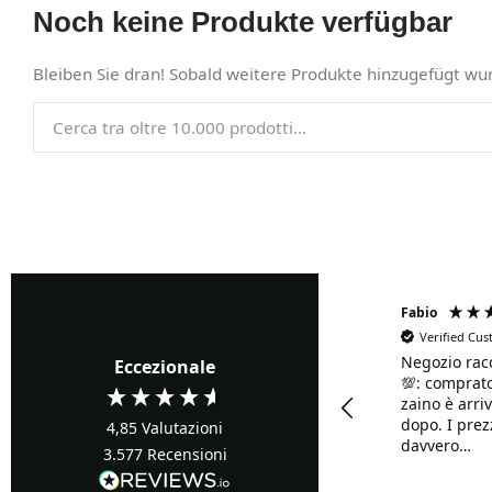
Noch keine Produkte verfügbar
Bleiben Sie dran! Sobald weitere Produkte hinzugefügt wur
Fabrizio Ghione
Fabio
Verified Cu
Negozio rac
Verified Customer
Eccezionale
💯: comprato
Precisi ...buoni prezzi
zaino è arriv
dopo. I prezzi sono
4,85
Valutazioni
davvero
3.577
Recensioni
competitivi!!
Davvero supe