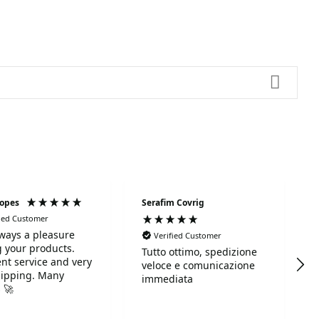
Lopes
Serafim Covrig
fied Customer
always a pleasure
Verified Customer
 your products.
Tutto ottimo, spedizione
ent service and very
veloce e comunicazione
hipping. Many
immediata
 🚀