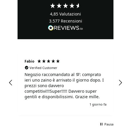
4,85
Valutazioni
3.577
Recensioni
Fabio
Ma
Verified Customer
Negozio raccomandato al 💯: comprato
Tu
ieri uno zaino è arrivato il giorno dopo. I
tu
prezzi sono davvero
competitivi!!!Super!!!!! Davvero super
gentili e disponibilissimi. Grazie mille.
o fa
1 giorno fa
Pausa