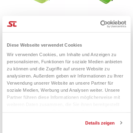
Head Bag Tour L SG
Head Bag Tour L Green 2026
100,00 €
79,50 €
99,90 €
Diese Webseite verwendet Cookies
Wir verwenden Cookies, um Inhalte und Anzeigen zu
personalisieren, Funktionen für soziale Medien anbieten
zu können und die Zugriffe auf unsere Website zu
-30%
-15%
analysieren. Außerdem geben wir Informationen zu Ihrer
Verwendung unserer Website an unsere Partner für
soziale Medien, Werbung und Analysen weiter. Unsere
Partner führen diese Informationen möglicherweise mit
weiteren Daten zusammen, die Sie ihnen bereitgestellt
haben oder die sie im Rahmen Ihrer Nutzung der Dienste
gesammelt haben.
Details zeigen
Babolat Bag Court L Blue
Babolat Bag Court L