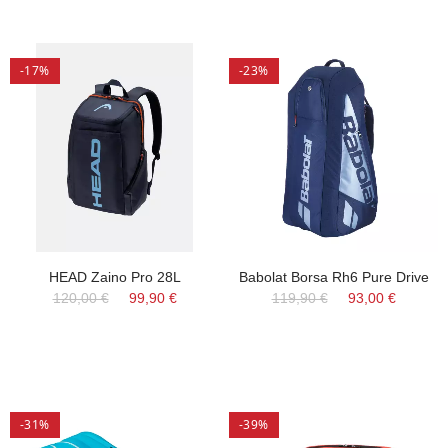
-17%
-23%
HEAD Zaino Pro 28L
Babolat Borsa Rh6 Pure Drive
120,00 €
99,90 €
119,90 €
93,00 €
-31%
-39%