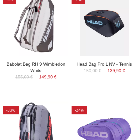
Babolat Bag RH 9 Wimbledon
Head Bag Pro L NV - Tennis
White
150,00 €
139,90 €
155,00 €
149,90 €
-33%
-24%