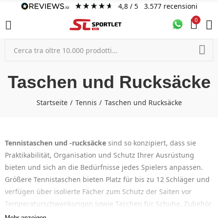
4,8
/ 5
3.577
recensioni
0
Taschen und Rucksäcke
Startseite
Tennis
Taschen und Rucksäcke
Tennistaschen und -rucksäcke
sind so konzipiert, dass sie
Praktikabilität, Organisation und Schutz Ihrer Ausrüstung
bieten und sich an die Bedürfnisse jedes Spielers anpassen.
Größere Tennistaschen bieten Platz für bis zu 12 Schläger und
verfügen über isolierte Fächer zum Schutz der Saiten vor
Temperaturschwankungen sowie Taschen für Schuhe, Zubehör
und persönliche Gegenstände. Tennisrucksäcke sind kompakt
Mehr anzeigen