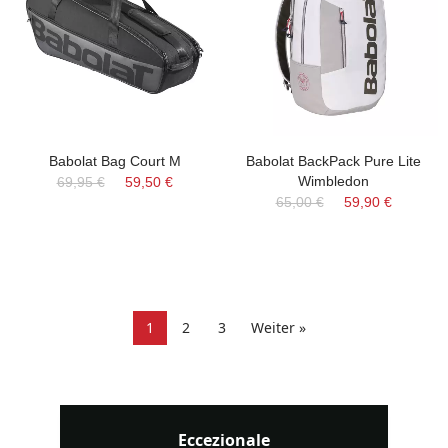
Babolat Bag Court M
Babolat BackPack Pure Lite
Wimbledon
69,95 €
59,50 €
65,00 €
59,90 €
1
2
3
Weiter »
Eccezionale