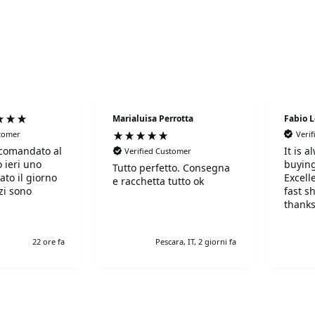
Marialuisa Perrotta
Fabio 
stomer
Veri
comandato al
It is 
Verified Customer
 ieri uno
buying
Tutto perfetto. Consegna
ato il giorno
Excell
e racchetta tutto ok
fast s
thanks
!Super!!!!!
r gentili e
22 ore fa
Pescara, IT, 2 giorni fa
simi. Grazie