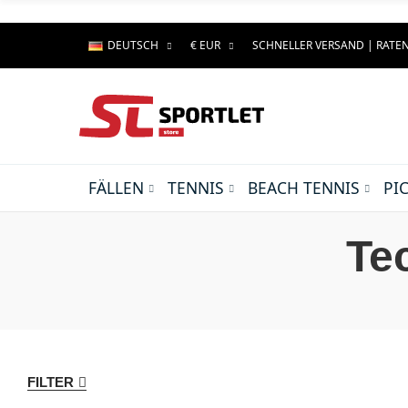
DEUTSCH
€ EUR
SCHNELLER VERSAND | RAT
FÄLLEN
TENNIS
BEACH TENNIS
PI
Te
FILTER