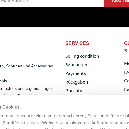
ABONN
SERVICES
C
S
Selling condition
Me
Sendungen
ern, Schuhen und Accessoires
F
Payments
Co
nnis.
Rückgaben
 ein echtes und eigenes Lager.
Re
Garantie
handel und Dropshipping.
Or
B2B Services
t Cookies
Privacy Policy
 Inhalte und Anzeigen zu personalisieren, Funktionen für sozia
Cookie Policy
e Zugriffe auf unsere Website zu analysieren. Außerdem geben w
Legal Notice