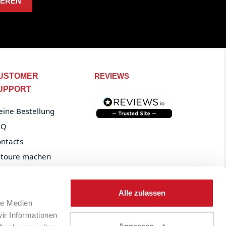
IEREN
USTOMER
REVIEWS
UPPORT
ine Bestellung
AQ
ntacts
toure machen
der tracking
Alle zulassen
le Medien
ir Informationen
Anpassen