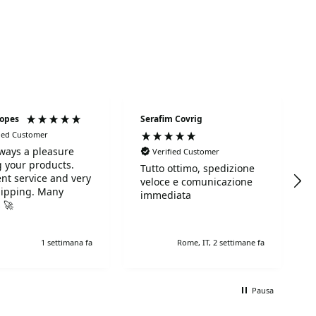
Lopes
Serafim Covrig
fied Customer
always a pleasure
Verified Customer
 your products.
Tutto ottimo, spedizione
ent service and very
veloce e comunicazione
hipping. Many
immediata
 🚀
1 settimana fa
Rome, IT, 2 settimane fa
Pausa