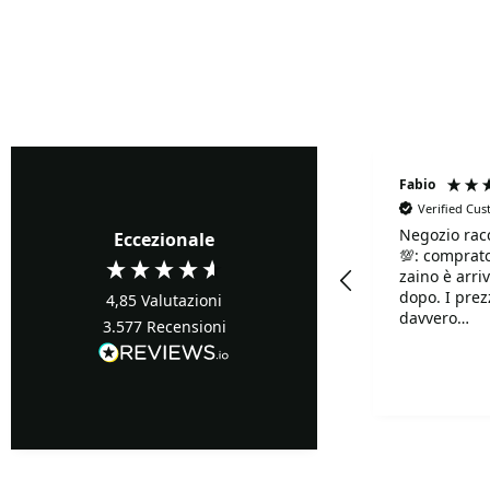
Fabrizio Ghione
Fabio
Verified Cu
Negozio rac
Verified Customer
Eccezionale
💯: comprato
Precisi ...buoni prezzi
zaino è arriv
dopo. I prezzi sono
4,85
Valutazioni
davvero
3.577
Recensioni
competitivi!!
Davvero supe
Turin, IT, 12 ore fa
disponibilis
mille.