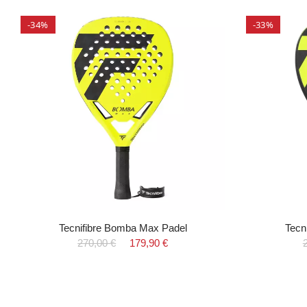
-34%
-33%
Tecnifibre Bomba Max Padel
Tecn
270,00 €
179,90 €