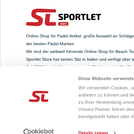
Online-Shop für Padel-Artikel, große Auswahl an Schläg
der besten Padel-Marken.
Wir sind der weltweit führende Online-Shop für Beach-Te
Sportlet Store hat seinen Sitz in Italien und verfügt über
Seit 2013 beschäftigen wir uns mit Direktvertrieb, Groß
Diese Webseite verwende
SUPPORT
PAYMENT METHOD
Wir verwenden Cookies, um
Whatsapp
anbieten zu können und di
+39 393.8284629
zu Ihrer Verwendung unser
info@sportlet.store
Unsere Partner führen die
bereitgestellt haben oder
-
Cookie preference
Cookie Declaration
© 2013-2026 LIMA SRL
Details zeigen