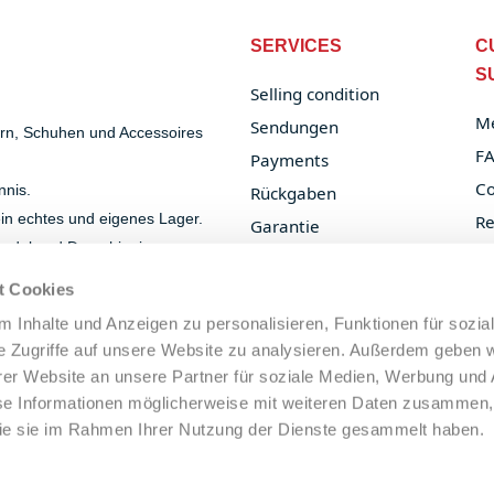
SERVICES
C
S
Selling condition
Me
Sendungen
ern, Schuhen und Accessoires
F
Payments
Co
nnis.
Rückgaben
 ein echtes und eigenes Lager.
Re
Garantie
handel und Dropshipping.
Or
B2B Services
t Cookies
Privacy Policy
 Inhalte und Anzeigen zu personalisieren, Funktionen für sozia
Cookie Policy
e Zugriffe auf unsere Website zu analysieren. Außerdem geben w
Legal Notice
er Website an unsere Partner für soziale Medien, Werbung und 
se Informationen möglicherweise mit weiteren Daten zusammen, 
 die sie im Rahmen Ihrer Nutzung der Dienste gesammelt haben.