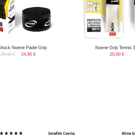
Shock Noene Padel Grip
Noene Grip Tennis 
29,90 €
24,90 €
20,00 €
Serafim Covrig
Aline G