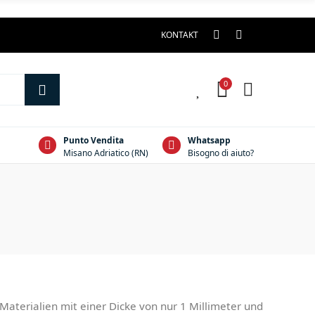
KONTAKT
0
0
Punto Vendita
Whatsapp
Misano Adriatico (RN)
Bisogno di aiuto?
aterialien mit einer Dicke von nur 1 Millimeter und