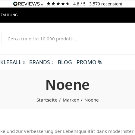
4,8
/ 5
3.570
recensioni
ENZAHLUNG
CKLEBALL
BRANDS
BLOG
PROMO %
Noene
Startseite
Marken
Noene
ke und zur Verbesserung der Lebensqualität dank modernster M