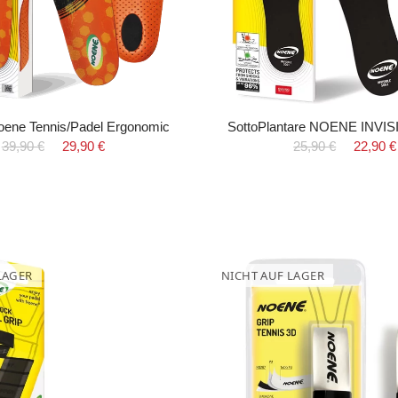
oene Tennis/Padel Ergonomic
SottoPlantare NOENE INVI
39,90 €
29,90 €
25,90 €
22,90 €
LAGER
NICHT AUF LAGER