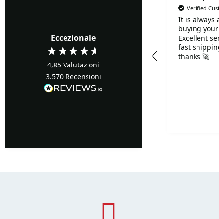
Verified Cu
It is always
Verified Customer
buying your
Tutto perfetto. Consegna
Eccezionale
Excellent se
e racchetta tutto ok
fast shippi
thanks 🚀
4,85
Valutazioni
3.570
Recensioni
Pescara, IT, 1 giorno fa