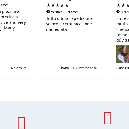
stomer
 a pleasure
Verified Customer
Veri
 products.
Tutto ottimo, spedizione
Eu rec
rvice and very
veloce e comunicazione
muito
ng. Many
immediata
chegou
respo
dúvida
recom
6 giorni fa
Rome, IT, 2 settimane fa
Cabo Fri