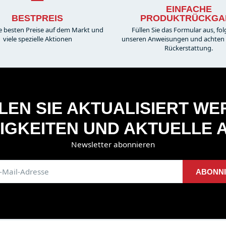
EINFACHE
BESTPREIS
PRODUKTRÜCKGA
e besten Preise auf dem Markt und
Füllen Sie das Formular aus, fol
viele spezielle Aktionen
unseren Anweisungen und achten S
Rückerstattung.
EN SIE AKTUALISIERT W
IGKEITEN UND AKTUELLE 
Newsletter abonnieren
ABONN