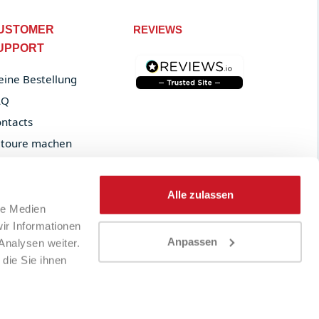
USTOMER
REVIEWS
UPPORT
ine Bestellung
AQ
ntacts
toure machen
der tracking
Alle zulassen
le Medien
ir Informationen
Anpassen
Analysen weiter.
die Sie ihnen