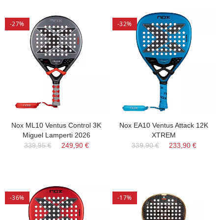
-27%
-32%
Nox ML10 Ventus Control 3K
Nox EA10 Ventus Attack 12K
Miguel Lamperti 2026
XTREM
339,95 €
249,90 €
339,90 €
233,90 €
-36%
-17%