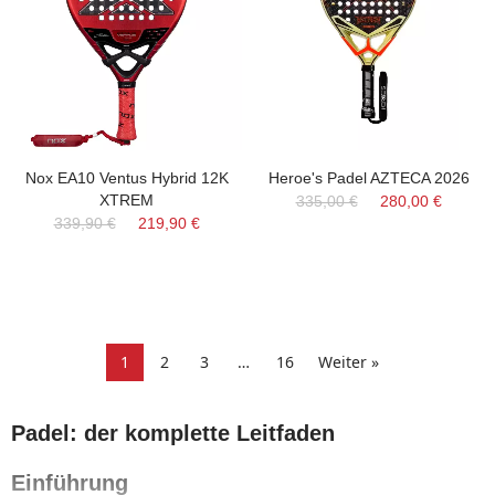
Nox EA10 Ventus Hybrid 12K
Heroe's Padel AZTECA 2026
XTREM
335,00 €
280,00 €
339,90 €
219,90 €
1
2
3
…
16
Weiter »
Padel: der komplette Leitfaden
Einführung