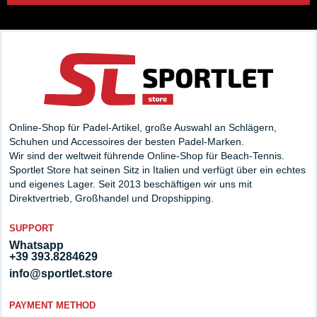
jeden Spielertyp geeignet sind. Jeder Schläger hat
Hauptmerkmale, die ihn für bestimmte Situationen geeignet
machen. Zu den Hauptmerkmalen, die sich zwischen
Padelschlägern unterscheiden, gehören die Länge und Breite
des Griffs, die Größe des Schlägerkopfes, die Form des
Schlägerkopfes, die Anzahl der Löcher sowie das Design der
Schlägerstruktur und die Ausgewogenheit der Padelschläger.
Die Materialien, aus denen sie hergestellt werden, variieren
von Leichtmetalllegierungen über Kohlenstoff bis hin zu
Online-Shop für Padel-Artikel, große Auswahl an Schlägern,
Glasfaser. Es ist wichtig zu bedenken, dass es am besten ist,
Schuhen und Accessoires der besten Padel-Marken.
verschiedene Padelschläger auszuprobieren, um den Schläger
Wir sind der weltweit führende Online-Shop für Beach-Tennis.
zu finden, der am besten zu Ihrem Spielstil passt.
Sportlet Store hat seinen Sitz in Italien und verfügt über ein echtes
und eigenes Lager. Seit 2013 beschäftigen wir uns mit
So wählen Sie den richtigen
Direktvertrieb, Großhandel und Dropshipping.
Padelschläger aus
SUPPORT
Whatsapp
Wenn es darum geht, den richtigen Schläger für Padel zu
+39 393.8284629
wählen, muss ein Spieler eine Reihe von Faktoren
info@sportlet.store
berücksichtigen, wie zum Beispiel die Morphologie des
Spielers, seinen Spielstil und seine persönlichen Vorlieben. Der
PAYMENT METHOD
Hauptunterschied zwischen den verschiedenen Schlägertypen