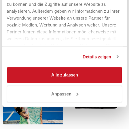
zu können und die Zugriffe auf unsere Website zu
analysieren. Außerdem geben wir Informationen zu Ihrer
Verwendung unserer Website an unsere Partner für
soziale Medien, Werbung und Analysen weiter. Unsere
Tenax Pantalocini Uomo
Tenax T-Shirt Painted Green
Partner führen diese Informationen möglicherweise mit
Strikefit Black
Donna
weiteren Daten zusammen, die Sie ihnen bereitgestellt
29,00 €
29,00 €
haben oder die sie im Rahmen Ihrer Nutzung der Dienste
gesammelt haben.
Details zeigen
Alle zulassen
Anpassen