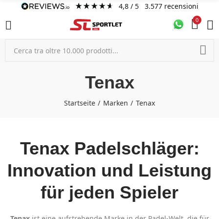
4,8
/ 5
3.577
recensioni
0
Tenax
Startseite
Marken
Tenax
Tenax Padelschläger:
Innovation und Leistung
für jeden Spieler
Tenax
ist eine aufstrebende Marke in der Padel-Welt, die für