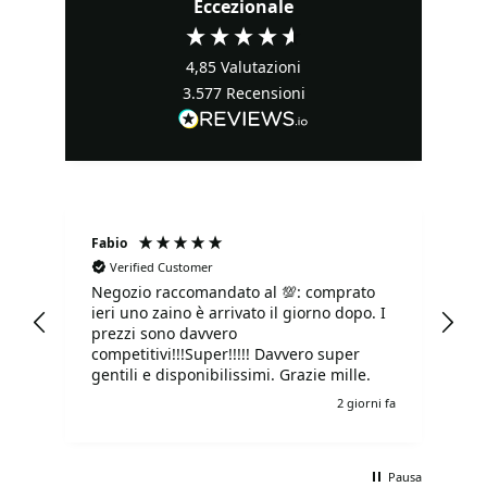
Eccezionale
4,85
Valutazioni
3.577
Recensioni
Fabio
Ma
Verified Customer
Negozio raccomandato al 💯: comprato
Tu
ieri uno zaino è arrivato il giorno dopo. I
tu
prezzi sono davvero
competitivi!!!Super!!!!! Davvero super
gentili e disponibilissimi. Grazie mille.
i fa
2 giorni fa
Pausa