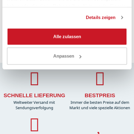
products. Excellent service and very fast
co
haben oder die sie im Rahmen Ihrer Nutzung der Dienste
shipping. Many thanks 🚀
gesammelt haben.
Details zeigen
o fa
6 giorni fa
Alle zulassen
Pausa
Anpassen
SCHNELLE LIEFERUNG
BESTPREIS
Weltweiter Versand mit
Immer die besten Preise auf dem
Sendungsverfolgung
Markt und viele spezielle Aktionen