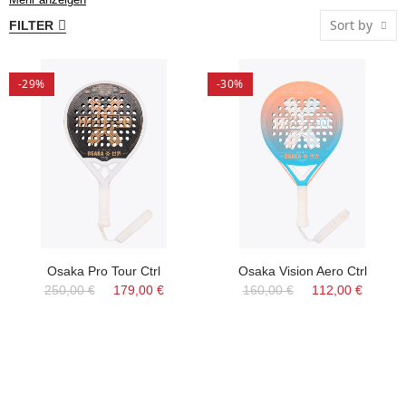
nächsten Padel-Osaka-Schläger, die Qualität der Rahmen ist
Sort by
FILTER
einfach und für Spieler aller Spielstärken geeignet.
-29%
-30%
Osaka Pro Tour Ctrl
Osaka Vision Aero Ctrl
250,00 €
179,00 €
160,00 €
112,00 €