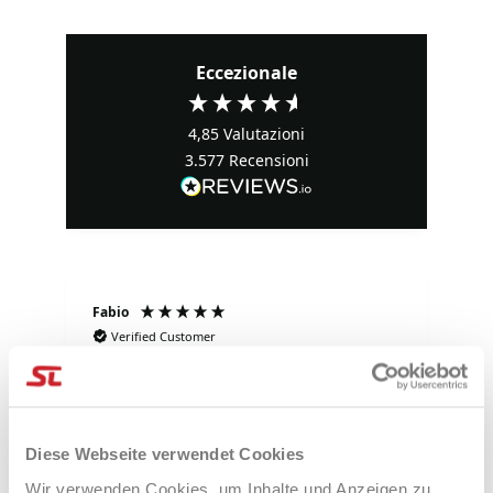
Eccezionale
4,85
Valutazioni
3.577
Recensioni
Fabio
Ma
Verified Customer
Negozio raccomandato al 💯: comprato
Tu
ieri uno zaino è arrivato il giorno dopo. I
tu
prezzi sono davvero
competitivi!!!Super!!!!! Davvero super
gentili e disponibilissimi. Grazie mille.
Diese Webseite verwendet Cookies
e fa
1 giorno fa
Wir verwenden Cookies, um Inhalte und Anzeigen zu