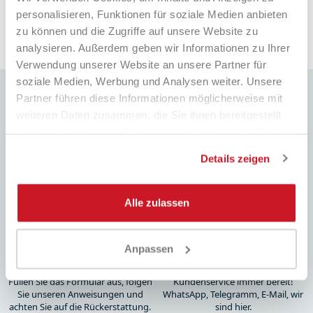
personalisieren, Funktionen für soziale Medien anbieten
zu können und die Zugriffe auf unsere Website zu
Pausa
analysieren. Außerdem geben wir Informationen zu Ihrer
Verwendung unserer Website an unsere Partner für
soziale Medien, Werbung und Analysen weiter. Unsere
Partner führen diese Informationen möglicherweise mit
weiteren Daten zusammen, die Sie ihnen bereitgestellt
haben oder die sie im Rahmen Ihrer Nutzung der Dienste
SCHNELLE LIEFERUNG
BESTPREIS
gesammelt haben.
Details zeigen
Weltweiter Versand mit
Immer die besten Preise auf dem
Sendungsverfolgung
Markt und viele spezielle Aktionen
Alle zulassen
Anpassen
EINFACHE
VOLLE
PRODUKTRÜCKGABE
UNTERSTÜTZUNG
Füllen Sie das Formular aus, folgen
Kundenservice immer bereit!
Sie unseren Anweisungen und
WhatsApp, Telegramm, E-Mail, wir
achten Sie auf die Rückerstattung.
sind hier.