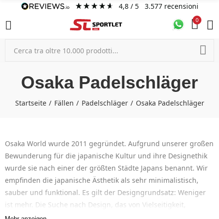
4,8
/ 5
3.577
recensioni
0
Osaka Padelschläger
Startseite
Fällen
Padelschläger
Osaka Padelschläger
Osaka World wurde 2011 gegründet. Aufgrund unserer großen
Bewunderung für die japanische Kultur und ihre Designethik
wurde sie nach einer der größten Städte Japans benannt. Wir
empfinden die japanische Ästhetik als sehr minimalistisch,
sauber und funktional. Es gilt der Designgrundsatz: Weniger
ist mehr. Die Suche nach Design, das von Vielseitigkeit,
Funktionalität und Haltbarkeit inspiriert ist. Wählen Sie Ihren
Mehr anzeigen