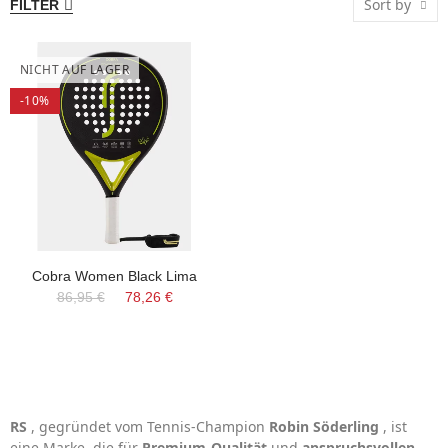
Sort by
FILTER
NICHT AUF LAGER
-10%
Cobra Women Black Lima
86,95 €
78,26 €
RS
, gegründet vom Tennis-Champion
Robin Söderling
, ist
eine Marke, die für
Premium-Qualität
und
anspruchsvollen