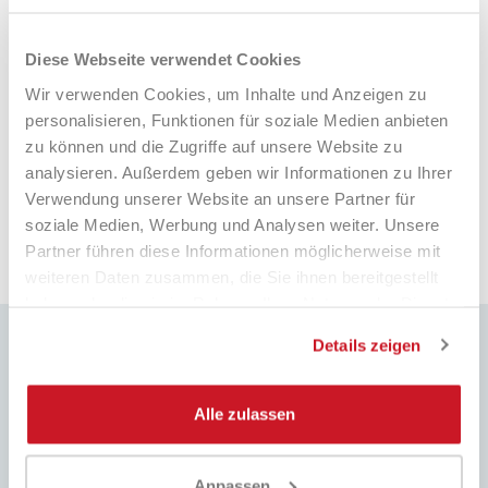
Fabio
Ma
Verified Customer
Diese Webseite verwendet Cookies
Negozio raccomandato al 💯: comprato
Tu
ieri uno zaino è arrivato il giorno dopo. I
tu
Wir verwenden Cookies, um Inhalte und Anzeigen zu
prezzi sono davvero
personalisieren, Funktionen für soziale Medien anbieten
competitivi!!!Super!!!!! Davvero super
zu können und die Zugriffe auf unsere Website zu
gentili e disponibilissimi. Grazie mille.
analysieren. Außerdem geben wir Informationen zu Ihrer
i fa
2 giorni fa
Verwendung unserer Website an unsere Partner für
soziale Medien, Werbung und Analysen weiter. Unsere
Partner führen diese Informationen möglicherweise mit
Pausa
weiteren Daten zusammen, die Sie ihnen bereitgestellt
haben oder die sie im Rahmen Ihrer Nutzung der Dienste
gesammelt haben.
Details zeigen
Alle zulassen
SCHNELLE LIEFERUNG
BESTPREIS
Weltweiter Versand mit
Immer die besten Preise auf dem
Sendungsverfolgung
Markt und viele spezielle Aktionen
Anpassen