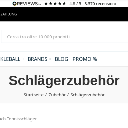
4,8
/ 5
3.570
recensioni
ENZAHLUNG
CKLEBALL
BRANDS
BLOG
PROMO %
Schlägerzubehör
Startseite
Zubehör
Schlägerzubehör
ach-Tennisschläger