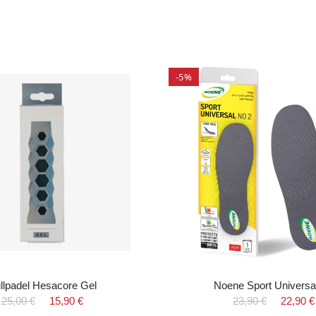
-5%
llpadel Hesacore Gel
Noene Sport Universa
25,00 €
15,90 €
23,90 €
22,90 €