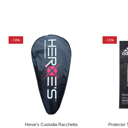
-18%
-13%
Heroe's Custodia Racchetta
Protecto