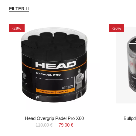
FILTER
-29%
-20%
Head Overgrip Padel Pro X60
Bullp
110,00 €
79,00 €