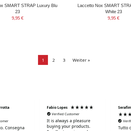
Nox SMART STRAP Luxury Blu
Laccetto Nox SMART STR
23
White 23
9,95 €
9,95 €
1
2
3
Weiter »
rrotta
Fabio Lopes
Serafim
Verified Customer
It is always a pleasure
stomer
Veri
buying your products.
to. Consegna
Tutto 