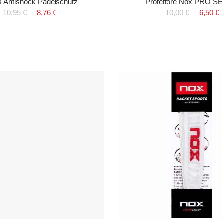
Antishock Padelschutz
Protettore Nox PRO S
10,95 €
8,76 €
10,00 €
6,50 €