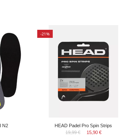
-21%
l N2
HEAD Padel Pro Spin Strips
19,99 €
15,90 €