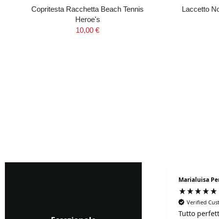
Copritesta Racchetta Beach Tennis
Laccetto 
Heroe's
10,00 €
Fabio
Marialuisa Pe
Negozio raccomandato al
💯: comprato ieri uno
Verified Cu
zaino è arrivato il giorno
Tutto perfet