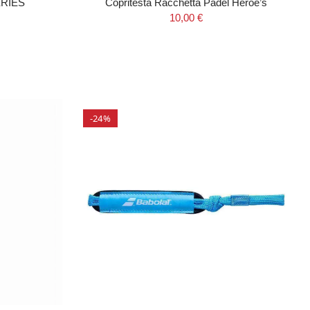
ERIES
Copritesta Racchetta Padel Heroe’s
10,00 €
-24%