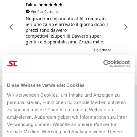
Fabio
Ma
Verified Customer
Negozio raccomandato al 💯: comprato
Tu
ieri uno zaino è arrivato il giorno dopo. I
tu
prezzi sono davvero
competitivi!!!Super!!!!! Davvero super
gentili e disponibilissimi. Grazie mille.
o fa
1 giorno fa
Pausa
Diese Webseite verwendet Cookies
Wir verwenden Cookies, um Inhalte und Anzeigen zu
personalisieren, Funktionen für soziale Medien anbieten
zu können und die Zugriffe auf unsere Website zu
analysieren. Außerdem geben wir Informationen zu Ihrer
SCHNELLE LIEFERUNG
BESTPREIS
Verwendung unserer Website an unsere Partner für
Weltweiter Versand mit
Immer die besten Preise auf dem
Sendungsverfolgung
Markt und viele spezielle Aktionen
soziale Medien, Werbung und Analysen weiter. Unsere