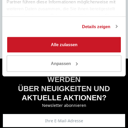
Partner führen diese Informationen möglicherweise mit
weiteren Daten zusammen, die Sie ihnen bereitgestellt
haben oder die sie im Rahmen Ihrer Nutzung der Dienste
gesammelt haben.
Details zeigen
EINFACHE
VOLLE
PRODUKTRÜCKGABE
UNTERSTÜTZUNG
Füllen Sie das Formular aus, folgen
Kundenservice immer bereit!
Sie unseren Anweisungen und
WhatsApp, Telegramm, E-Mail, wir
Alle zulassen
achten Sie auf die Rückerstattung.
sind hier.
Anpassen
WOLLEN SIE AKTUALISIERT
WERDEN
ÜBER NEUIGKEITEN UND
AKTUELLE AKTIONEN?
Newsletter abonnieren