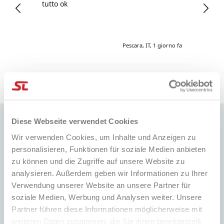
I
tutto ok
pr
sh
e fa
Pescara, IT, 1 giorno fa
Pausa
Diese Webseite verwendet Cookies
Wir verwenden Cookies, um Inhalte und Anzeigen zu
personalisieren, Funktionen für soziale Medien anbieten
SCHNELLE LIEFERUNG
BESTPREIS
zu können und die Zugriffe auf unsere Website zu
Weltweiter Versand mit
Immer die besten Preise auf dem
analysieren. Außerdem geben wir Informationen zu Ihrer
Sendungsverfolgung
Markt und viele spezielle Aktionen
Verwendung unserer Website an unsere Partner für
soziale Medien, Werbung und Analysen weiter. Unsere
Partner führen diese Informationen möglicherweise mit
weiteren Daten zusammen, die Sie ihnen bereitgestellt