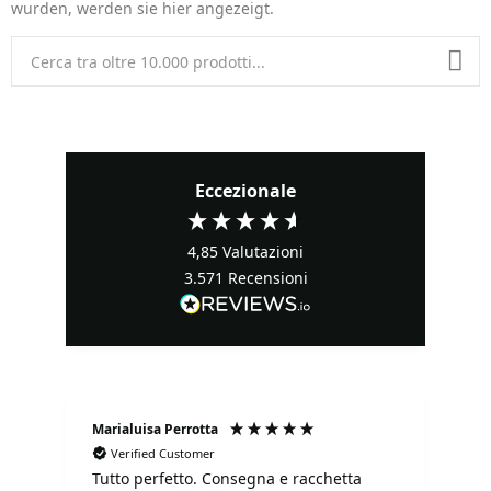
wurden, werden sie hier angezeigt.
Eccezionale
4,85
Valutazioni
3.571
Recensioni
Marialuisa Perrotta
Fa
Verified Customer
Tutto perfetto. Consegna e racchetta
It