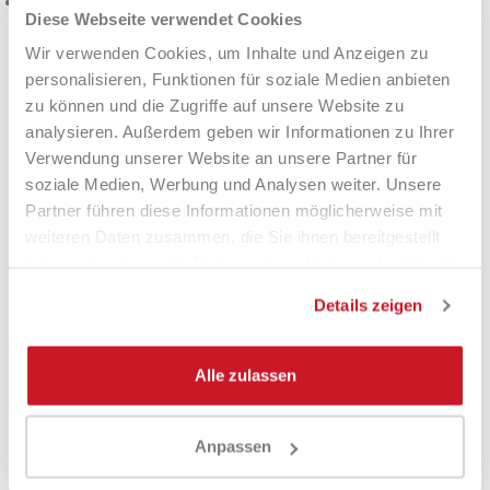
Hochwertiger Look in Schwarz/Silber
: Profi-Style auf und
Diese Webseite verwendet Cookies
neben dem Platz
Wir verwenden Cookies, um Inhalte und Anzeigen zu
Häufig gestellte Fragen
personalisieren, Funktionen für soziale Medien anbieten
zu können und die Zugriffe auf unsere Website zu
analysieren. Außerdem geben wir Informationen zu Ihrer
Wie viele Schläger kann ich im RH
Verwendung unserer Website an unsere Partner für
Pro Padel mitnehmen?
soziale Medien, Werbung und Analysen weiter. Unsere
Partner führen diese Informationen möglicherweise mit
Bis zu
4 Padelschläger
, plus alles, was Sie für Spiele und
weiteren Daten zusammen, die Sie ihnen bereitgestellt
Turniere benötigen.
haben oder die sie im Rahmen Ihrer Nutzung der Dienste
gesammelt haben.
Ist es für Wettbewerbe geeignet?
Details zeigen
Ja: Dank des
62-Liter
-Fassungsvermögens und der
übersichtlichen Aufteilung ist sie perfekt für lange Tage auf
Alle zulassen
dem Spielfeld und Auswärtsfahrten geeignet.
Welche Vorteile bietet 100%
Anpassen
recyceltes Polyester?