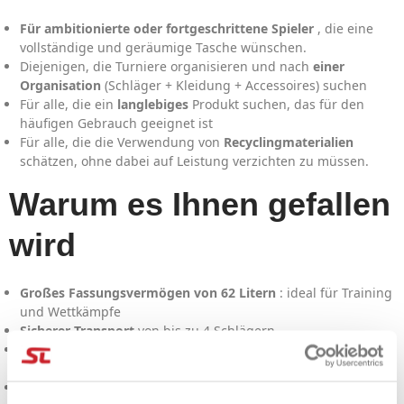
Für ambitionierte oder fortgeschrittene Spieler
, die eine
vollständige und geräumige Tasche wünschen.
Diejenigen, die Turniere organisieren und nach
einer
Organisation
(Schläger + Kleidung + Accessoires) suchen
Für alle, die ein
langlebiges
Produkt suchen, das für den
häufigen Gebrauch geeignet ist
Für alle, die die Verwendung von
Recyclingmaterialien
schätzen, ohne dabei auf Leistung verzichten zu müssen.
Warum es Ihnen gefallen
wird
Großes Fassungsvermögen von 62 Litern
: ideal für Training
und Wettkämpfe
Sicherer Transport
von bis zu 4 Schlägern
Intelligente Organisation
mit separaten Fächern und
Taschen
100 % recycelte Materialien
für einen nachhaltigeren Ansatz