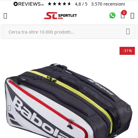
4,8
/ 5
3.570
recensioni
0
-31%