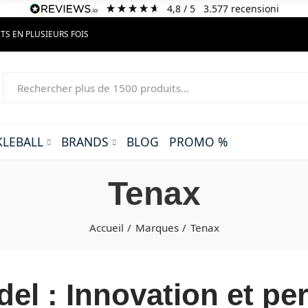
4,8
/ 5
3.577
recensioni
TS EN PLUSIEURS FOIS
KLEBALL
BRANDS
BLOG
PROMO %
Tenax
Accueil
Marques
Tenax
el : Innovation et p