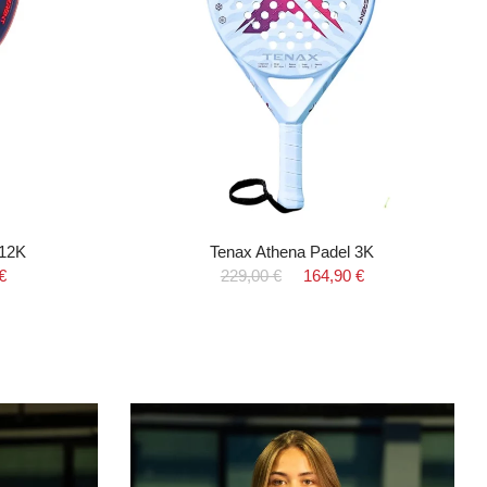
 12K
Tenax Athena Padel 3K
€
229,00 €
164,90 €