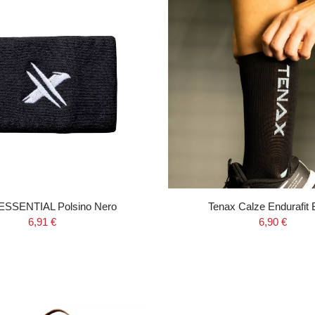
ESSENTIAL Polsino Nero
Tenax Calze Endurafit 
6,91 €
6,90 €