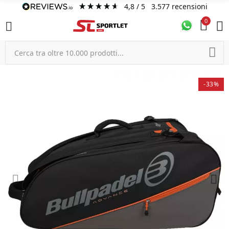
4,8
/ 5
3.577
recensioni
0
-33%