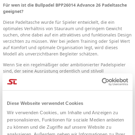
Für wen ist die Bullpadel BPP26014 Advance 26 Padeltasche
geeignet?
Diese Padeltasche wurde für Spieler entwickelt, die ein
optimales Verhältnis von Stauraum und geringem Gewicht
suchen, ohne dabei auf ein attraktives und funktionales Design
verzichten zu müssen. Wer bei jedem Training oder Spiel Wert
auf Komfort und optimale Organisation legt, wird dieses
Modell als unverzichtbaren Begleiter schätzen.
Wenn Sie ein regelmäßiger oder ambitionierter Padelspieler
sind, der seine Ausrüstung ordentlich und stilvoll
transportieren muss, ist diese Bullpadel Advance Padeltasche
die praktische Lösung, die Sie benötigen, um Ihre Leistung auf
dem Platz zu optimieren.
Warum wird Ihnen diese Padeltasche gefallen?
Diese Webseite verwendet Cookies
Einer der größten Vorteile ist das separate, belüftete Fach,
Wir verwenden Cookies, um Inhalte und Anzeigen zu
ideal zur Aufbewahrung von Schuhen oder feuchter Kleidung.
personalisieren, Funktionen für soziale Medien anbieten
Dies sorgt für bessere Belüftung und Hygiene – unerlässlich
zu können und die Zugriffe auf unsere Website zu
nach jeder intensiven Padel-Session.
analysieren. Außerdem geben wir Informationen zu Ihrer