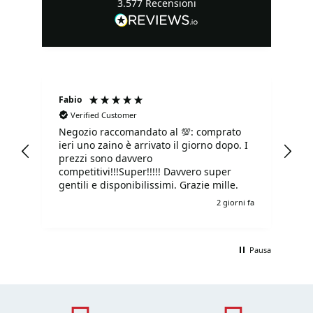
3.577
Recensioni
Fabio
Ma
Verified Customer
Negozio raccomandato al 💯: comprato
Tu
ieri uno zaino è arrivato il giorno dopo. I
tu
prezzi sono davvero
competitivi!!!Super!!!!! Davvero super
gentili e disponibilissimi. Grazie mille.
i fa
2 giorni fa
Pausa