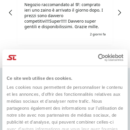
Negozio raccomandato al 💯: comprato
Tu
ieri uno zaino è arrivato il giorno dopo. I
tu
prezzi sono davvero
competitivi!!!Super!!!!! Davvero super
gentili e disponibilissimi. Grazie mille.
i fa
2 giorni fa
Pausa
Ce site web utilise des cookies.
Les cookies nous permettent de personnaliser le contenu
et les annonces, d'offrir des fonctionnalités relatives aux
MEILLEUR PRIX
médias sociaux et d'analyser notre trafic. Nous
EXPÉDITION RAPIDE
Toujours les meilleurs prix du
partageons également des informations sur l'utilisation de
Dans le monde entier, avec suivi
marché et de nombreuses
notre site avec nos partenaires de médias sociaux, de
promotions dédiées
publicité et d'analyse, qui peuvent combiner celles-ci
avec d'autres informations que vous leur avez fournies