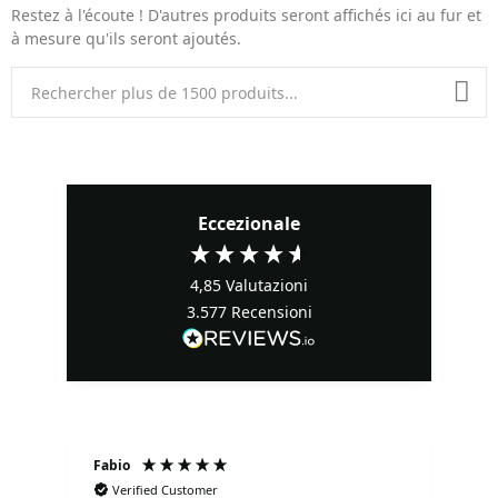
Restez à l'écoute ! D'autres produits seront affichés ici au fur et
à mesure qu'ils seront ajoutés.
Eccezionale
4,85
Valutazioni
3.577
Recensioni
Fabio
Ma
Verified Customer