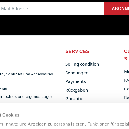
ABONN
SERVICES
C
S
Selling condition
Me
Sendungen
ern, Schuhen und Accessoires
F
Payments
Co
nnis.
Rückgaben
 ein echtes und eigenes Lager.
Re
Garantie
handel und Dropshipping.
Or
B2B Services
t Cookies
Privacy Policy
 Inhalte und Anzeigen zu personalisieren, Funktionen für sozia
Cookie Policy