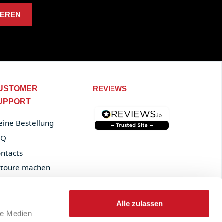
IEREN
USTOMER
REVIEWS
UPPORT
ine Bestellung
AQ
ntacts
toure machen
der tracking
Alle zulassen
le Medien