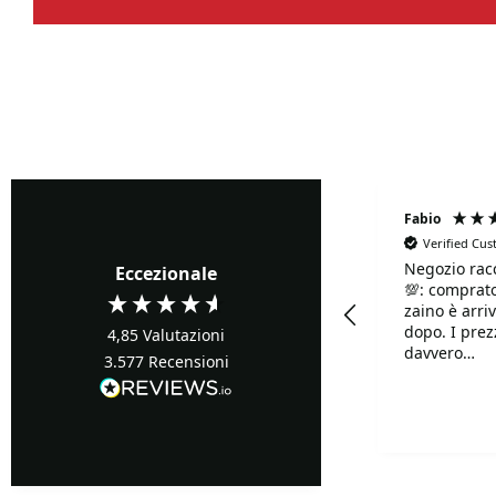
Fabrizio Ghione
Fabio
Verified Cu
Negozio rac
Verified Customer
Eccezionale
💯: comprato
Precisi ...buoni prezzi
zaino è arriv
dopo. I prezzi sono
4,85
Valutazioni
davvero
3.577
Recensioni
competitivi!!
Davvero supe
Turin, IT, 1 giorno fa
disponibilis
mille.