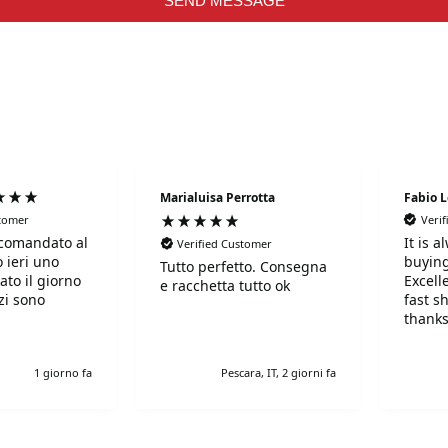
SEND MESSAGE
Marialuisa Perrotta
Fabio 
stomer
Veri
comandato al
It is 
Verified Customer
 ieri uno
buying
Tutto perfetto. Consegna
ato il giorno
Excell
e racchetta tutto ok
fast s
thanks
!Super!!!!!
r gentili e
1 giorno fa
Pescara, IT, 2 giorni fa
simi. Grazie