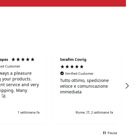
Lopes
Serafim Covrig
fied Customer
always a pleasure
Verified Customer
 your products.
Tutto ottimo, spedizione
ent service and very
veloce e comunicazione
hipping. Many
immediata
 🚀
1 settimana fa
Rome, IT, 2 settimane fa
Pausa