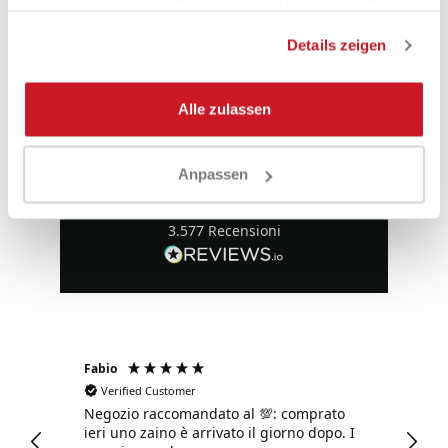
haben oder die sie im Rahmen Ihrer Nutzung der Dienste
CHECKOUT
CHECKOUT
gesammelt haben.
Details zeigen
Alle zulassen
Eccezionale
Anpassen
4,85
Valutazioni
3.577
Recensioni
Fabio
Ma
Verified Customer
Negozio raccomandato al 💯: comprato
Tu
ieri uno zaino è arrivato il giorno dopo. I
tu