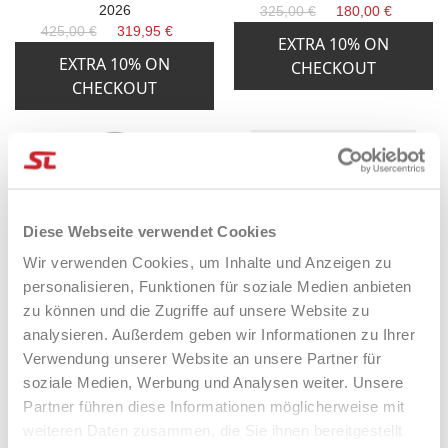
2026
325,00 €
180,00 €
425,00 €
319,95 €
EXTRA 10% ON
EXTRA 10% ON
CHECKOUT
CHECKOUT
NICHT AUF LAGER
NICHT AUF LAGER
-20%
-10%
Diese Webseite verwendet Cookies
Wir verwenden Cookies, um Inhalte und Anzeigen zu
personalisieren, Funktionen für soziale Medien anbieten
zu können und die Zugriffe auf unsere Website zu
analysieren. Außerdem geben wir Informationen zu Ihrer
Verwendung unserer Website an unsere Partner für
Babolat Pure Drive Lite Gen11
Hirostar Bag Alien-Tolito
soziale Medien, Werbung und Analysen weiter. Unsere
Not Strung
Aguirre
227,95 €
183,90 €
120,00 €
109,00 €
Partner führen diese Informationen möglicherweise mit
weiteren Daten zusammen, die Sie ihnen bereitgestellt
EXTRA 10% ON
EXTRA 10% ON