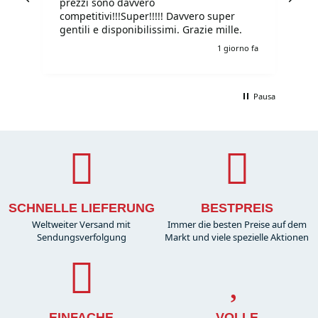
prezzi sono davvero
competitivi!!!Super!!!!! Davvero super
gentili e disponibilissimi. Grazie mille.
o fa
1 giorno fa
Pausa
SCHNELLE LIEFERUNG
BESTPREIS
Weltweiter Versand mit
Immer die besten Preise auf dem
Sendungsverfolgung
Markt und viele spezielle Aktionen
EINFACHE
VOLLE