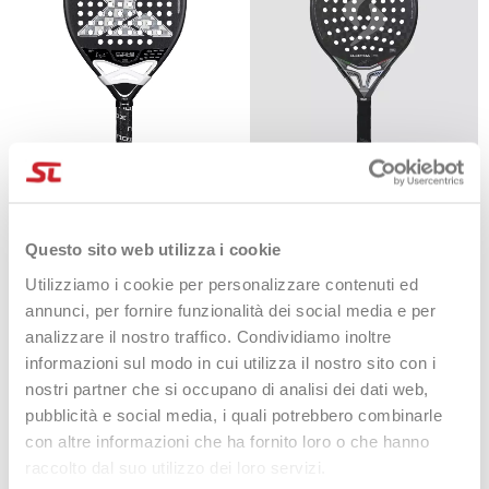
Nox AT10 Luxury Genius
Siux Electra Pro IT26
ATTACK 18K Alum 2026
350,00 €
269,90 €
Agustín Tapia
Questo sito web utilizza i cookie
359,99 €
259,90 €
Utilizziamo i cookie per personalizzare contenuti ed
annunci, per fornire funzionalità dei social media e per
analizzare il nostro traffico. Condividiamo inoltre
-38%
-32%
informazioni sul modo in cui utilizza il nostro sito con i
nostri partner che si occupano di analisi dei dati web,
pubblicità e social media, i quali potrebbero combinarle
con altre informazioni che ha fornito loro o che hanno
raccolto dal suo utilizzo dei loro servizi.