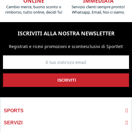
ONLINE
IMMEDIATA
Tra i principali benefici del Padel possiamo citare il
Cambio merce, buono sconto o
Servizio clienti sempre pronto!
miglioramento della resistenza, dell'equilibrio e della
rimborso, tutto online, decidi Tu!
Whatsapp, Email, Noi ci siamo.
coordinazione muscolare; un aumento del metabolismo; uno
sviluppo positivo degli schemi motori; un'ottimizzazione della
forza muscolare, soprattutto a livello della parte superiore del
ISCRIVITI ALLA NOSTRA NEWSLETTER
corpo; e benefici per la salute cardiovascolare. Il gioco del
padel è inoltre un modo divertente e salutare per trascorrere
Registrati e ricevi promozioni
e sconti
esclusivi di Sportlet!
del tempo con famigliari e amici, promuovendo i principi di
squadra, allegria e l'importanza di lavorare insieme per
raggiungere un obiettivo. Questo coniuga, quindi, benefici
physicali, mentali, sociali e persino psicologici, rendendolo
l'attività ideale per chiunque desideri rimanere in salute.
ISCRIVITI
Tipi di racchetta Padel
Come scegliere la racchetta da
Padel giusta
SPORTS
Acquistare e scegliere la
racchetta da padel
può essere difficile
SERVIZI
per chi non si è mai avvicinato a questa attività sportiva, le