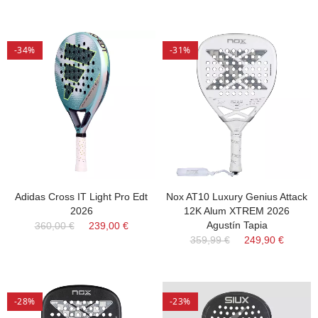
-34%
-31%
Adidas Cross IT Light Pro Edt
Nox AT10 Luxury Genius Attack
2026
12K Alum XTREM 2026
Agustín Tapia
360,00 €
239,00 €
359,99 €
249,90 €
-28%
-23%