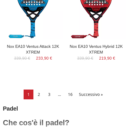
Nox EA10 Ventus Attack 12K
Nox EA10 Ventus Hybrid 12K
XTREM
XTREM
339,90 €
233,90 €
339,90 €
219,90 €
1
2
3
…
16
Successivo »
Padel
Che cos'è il padel?