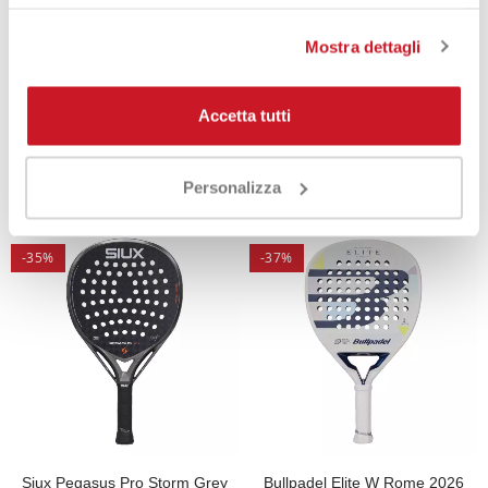
Mostra dettagli
Adidas Cross It Control 2026
Siux Pegasus Pro Lava Orange
Accetta tutti
2026
350,00 €
219,90 €
350,00 €
239,00 €
Personalizza
-35%
-37%
Siux Pegasus Pro Storm Grey
Bullpadel Elite W Rome 2026