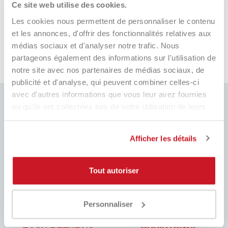
competitivi!!!Super!!!!! Davvero super
Ce site web utilise des cookies.
gentili e disponibilissimi. Grazie mille.
Les cookies nous permettent de personnaliser le contenu
i fa
2 giorni fa
et les annonces, d'offrir des fonctionnalités relatives aux
médias sociaux et d'analyser notre trafic. Nous
partageons également des informations sur l'utilisation de
Pausa
notre site avec nos partenaires de médias sociaux, de
publicité et d'analyse, qui peuvent combiner celles-ci
avec d'autres informations que vous leur avez fournies
ou qu'ils ont collectées lors de votre utilisation de leurs
services.
MEILLEUR PRIX
Afficher les détails
EXPÉDITION RAPIDE
Toujours les meilleurs prix du
Dans le monde entier, avec suivi
marché et de nombreuses
promotions dédiées
Tout autoriser
Personnaliser
ASSISTANCE