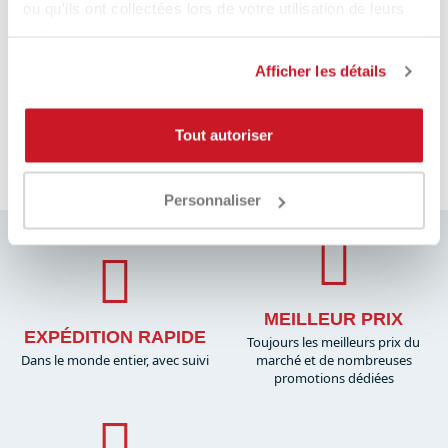
ou qu'ils ont collectées lors de votre utilisation de leurs
ieri uno zaino è arrivato il giorno dopo. I
tu
prezzi sono davvero
services.
competitivi!!!Super!!!!! Davvero super
gentili e disponibilissimi. Grazie mille.
Afficher les détails
o fa
2 giorni fa
Tout autoriser
Pausa
Personnaliser
MEILLEUR PRIX
EXPÉDITION RAPIDE
Toujours les meilleurs prix du
Dans le monde entier, avec suivi
marché et de nombreuses
promotions dédiées