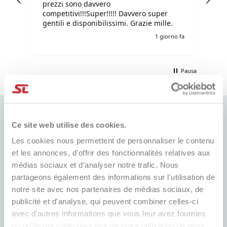
prezzi sono davvero
competitivi!!!Super!!!!! Davvero super
gentili e disponibilissimi. Grazie mille.
o fa
1 giorno fa
Pausa
Ce site web utilise des cookies.
Les cookies nous permettent de personnaliser le contenu
MEILLEUR PRIX
et les annonces, d'offrir des fonctionnalités relatives aux
EXPÉDITION RAPIDE
Toujours les meilleurs prix du
médias sociaux et d'analyser notre trafic. Nous
Dans le monde entier, avec suivi
marché et de nombreuses
partageons également des informations sur l'utilisation de
promotions dédiées
notre site avec nos partenaires de médias sociaux, de
publicité et d'analyse, qui peuvent combiner celles-ci
avec d'autres informations que vous leur avez fournies
ou qu'ils ont collectées lors de votre utilisation de leurs