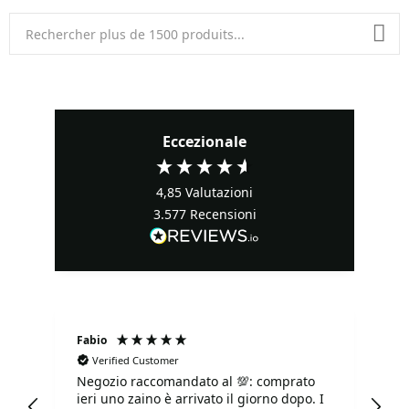
Eccezionale
4,85
Valutazioni
3.577
Recensioni
Fabio
Ma
Verified Customer
Negozio raccomandato al 💯: comprato
Tu
ieri uno zaino è arrivato il giorno dopo. I
tu