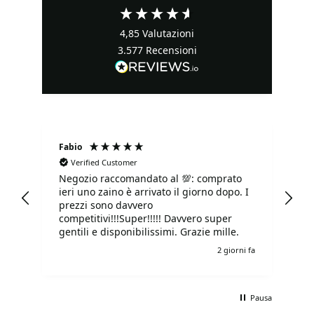
4,85
Valutazioni
3.577
Recensioni
Fabio
Ma
Verified Customer
Negozio raccomandato al 💯: comprato
Tu
ieri uno zaino è arrivato il giorno dopo. I
tu
prezzi sono davvero
competitivi!!!Super!!!!! Davvero super
gentili e disponibilissimi. Grazie mille.
o fa
2 giorni fa
Pausa