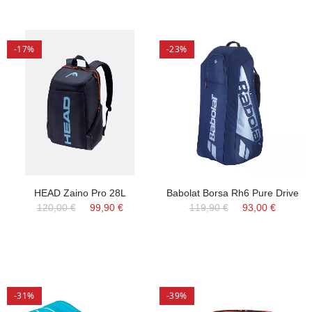
-17%
-23%
HEAD Zaino Pro 28L
Babolat Borsa Rh6 Pure Drive
120,00 €
99,90 €
119,90 €
93,00 €
-31%
-39%