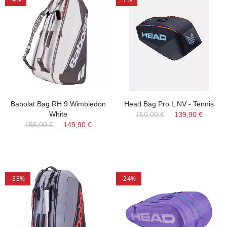
Babolat Bag RH 9 Wimbledon
Head Bag Pro L NV - Tennis
White
150,00 €
139,90 €
155,00 €
149,90 €
-33%
-24%