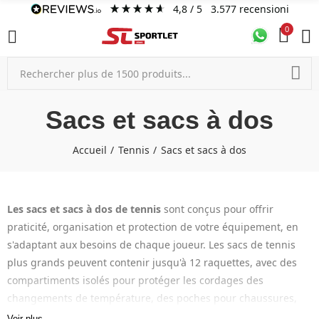
4,8
/ 5
3.577
recensioni
0
Sacs et sacs à dos
Accueil
Tennis
Sacs et sacs à dos
Les sacs et sacs à dos de tennis
sont conçus pour offrir
praticité, organisation et protection de votre équipement, en
s'adaptant aux besoins de chaque joueur. Les sacs de tennis
plus grands peuvent contenir jusqu'à 12 raquettes, avec des
compartiments isolés pour protéger les cordages des
changements de température, des poches pour chaussures,
accessoires et objets personnels. Les sacs à dos de tennis sont
Voir plus