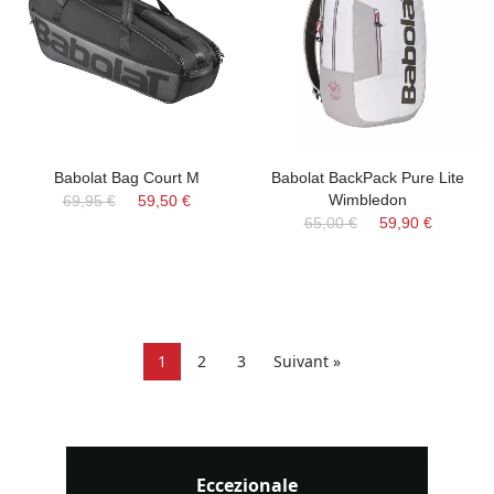
Babolat Bag Court M
Babolat BackPack Pure Lite
Wimbledon
69,95 €
59,50 €
65,00 €
59,90 €
1
2
3
Suivant »
Eccezionale