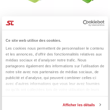
Head Bag Tour L SG
Head Bag Tour L Green 2026
100,00 €
79,50 €
99,90 €
Ce site web utilise des cookies.
Les cookies nous permettent de personnaliser le contenu
et les annonces, d'offrir des fonctionnalités relatives aux
-30%
-15%
médias sociaux et d'analyser notre trafic. Nous
partageons également des informations sur l'utilisation de
notre site avec nos partenaires de médias sociaux, de
publicité et d'analyse, qui peuvent combiner celles-ci
avec d'autres informations que vous leur avez fournies
ou qu'ils ont collectées lors de votre utilisation de leurs
services.
Afficher les détails
Babolat Bag Court L Blue
Babolat Bag Court L