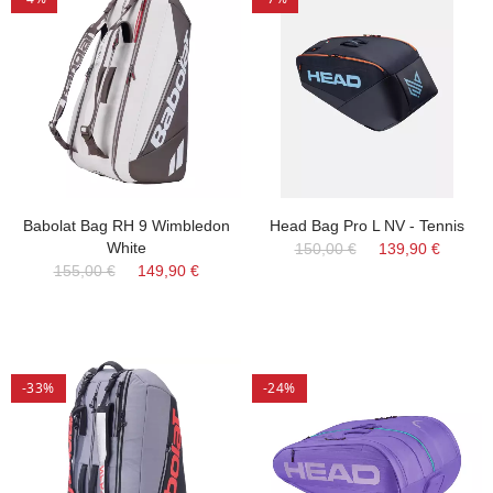
Babolat Bag RH 9 Wimbledon
Head Bag Pro L NV - Tennis
White
150,00 €
139,90 €
155,00 €
149,90 €
-33%
-24%