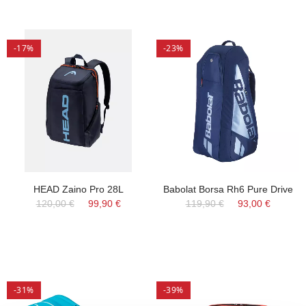
-17%
-23%
HEAD Zaino Pro 28L
Babolat Borsa Rh6 Pure Drive
120,00 €
99,90 €
119,90 €
93,00 €
-31%
-39%