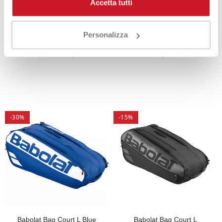
Accetta tutti
Personalizza
Head Bag Tour L SG
Head Bag Tour L Green 2026
100,00 €
79,50 €
99,90 €
-30%
-15%
Babolat Bag Court L Blue
Babolat Bag Court L