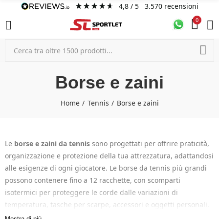
4,8
/ 5
3.570
recensioni
0
Borse e zaini
Home
Tennis
Borse e zaini
Le
borse e zaini da tennis
sono progettati per offrire praticità,
organizzazione e protezione della tua attrezzatura, adattandosi
alle esigenze di ogni giocatore. Le borse da tennis più grandi
possono contenere fino a 12 racchette, con scomparti
isotermici per proteggere le corde dalle variazioni di
temperatura, tasche per scarpe, accessori e oggetti personali.
Gli zaini da tennis sono compatti, perfetti per un paio di
Mostra di più