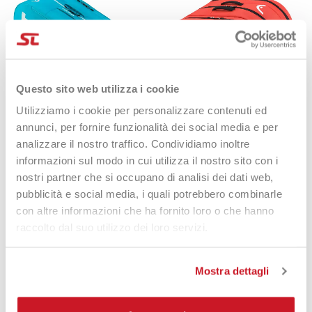
Questo sito web utilizza i cookie
Utilizziamo i cookie per personalizzare contenuti ed
annunci, per fornire funzionalità dei social media e per
Head Bag Tour L Blu
Head Bag Tour L FO
100,00 €
69,90 €
100,00 €
61,00 €
analizzare il nostro traffico. Condividiamo inoltre
informazioni sul modo in cui utilizza il nostro sito con i
nostri partner che si occupano di analisi dei dati web,
pubblicità e social media, i quali potrebbero combinarle
con altre informazioni che ha fornito loro o che hanno
raccolto dal suo utilizzo dei loro servizi.
-21%
Mostra dettagli