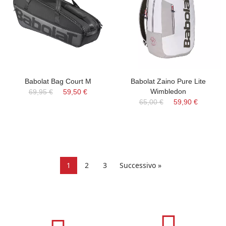
Babolat Bag Court M
Babolat Zaino Pure Lite
Wimbledon
69,95 €
59,50 €
65,00 €
59,90 €
1
2
3
Successivo »