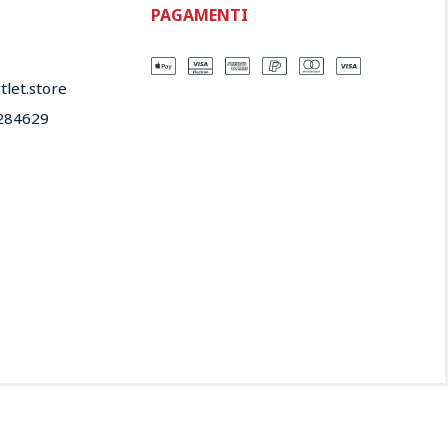
PAGAMENTI
let.store​
284629