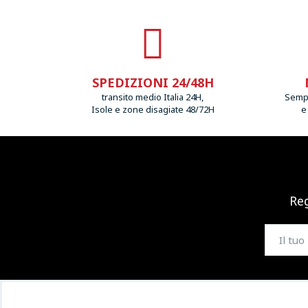
SPEDIZIONI 24/48H
transito medio Italia 24H,
Sempr
Isole e zone disagiate 48/72H
e
Reg