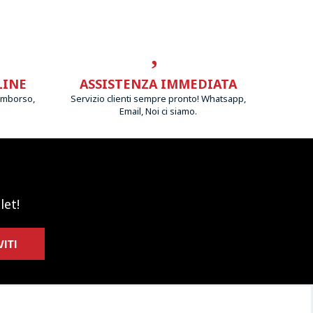
LINE
ASSISTENZA IMMEDIATA
imborso,
Servizio clienti sempre pronto! Whatsapp,
Email, Noi ci siamo.
let!
VITI