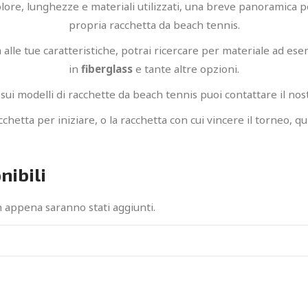
olore, lunghezze e materiali utilizzati, una breve panoramica p
propria racchetta da beach tennis.
a alle tue caratteristiche, potrai ricercare per materiale ad es
in
fiberglass
e tante altre opzioni.
ui modelli di racchette da beach tennis puoi contattare il nost
cchetta per iniziare, o la racchetta con cui vincere il torneo, qu
nibili
n appena saranno stati aggiunti.