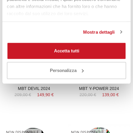
con altre informazioni che ha fornito loro o che hanno
raccolto dal suo utilizzo dei loro servizi.
NON DISPONIBILE
NON DISPONIBILE
Mostra dettagli
-29%
-37%
Accetta tutti
Personalizza
MBT DEVIL 2024
MBT Y-POWER 2024
209,00 €
149,90 €
220,00 €
139,00 €
NON DISPONIBILE
NON DISPONIBILE