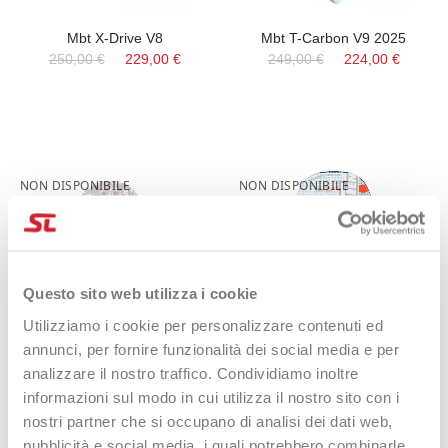
Mbt X-Drive V8
Mbt T-Carbon V9 2025
250,00 €
229,00 €
249,00 €
224,00 €
NON DISPONIBILE
NON DISPONIBILE
-11%
-48%
Questo sito web utilizza i cookie
Utilizziamo i cookie per personalizzare contenuti ed
annunci, per fornire funzionalità dei social media e per
analizzare il nostro traffico. Condividiamo inoltre
Mbt X-Furious 2025 + Glipper
MBT M-POWER 2024
informazioni sul modo in cui utilizza il nostro sito con i
229,00 €
205,00 €
229,00 €
119,90 €
nostri partner che si occupano di analisi dei dati web,
pubblicità e social media, i quali potrebbero combinarle