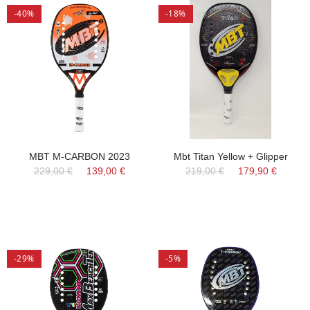
-40%
-18%
MBT M-CARBON 2023
Mbt Titan Yellow + Glipper
229,00 €
139,00 €
219,00 €
179,90 €
-29%
-5%