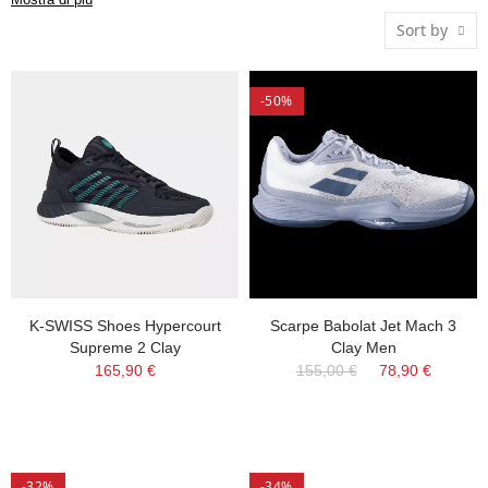
proteggendo le articolazioni. Scopri le scarpe da tennis
Sort by
perfette per il tuo stile di gioco e affronta ogni partita con
sicurezza e prestazioni ottimali.
-50%
K-SWISS Shoes Hypercourt
Scarpe Babolat Jet Mach 3
Supreme 2 Clay
Clay Men
165,90 €
155,00 €
78,90 €
-32%
-34%