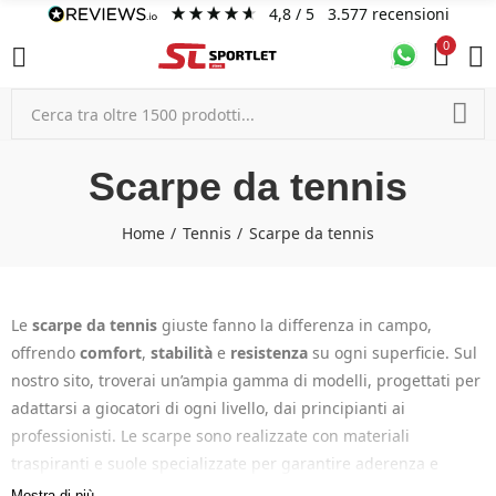
4,8
/ 5
3.577
recensioni
0
Scarpe da tennis
Home
Tennis
Scarpe da tennis
Le
scarpe da tennis
giuste fanno la differenza in campo,
offrendo
comfort
,
stabilità
e
resistenza
su ogni superficie. Sul
nostro sito, troverai un’ampia gamma di modelli, progettati per
adattarsi a giocatori di ogni livello, dai principianti ai
professionisti. Le scarpe sono realizzate con materiali
traspiranti e suole specializzate per garantire aderenza e
ammortizzazione, migliorando il supporto nei movimenti e
Mostra di più