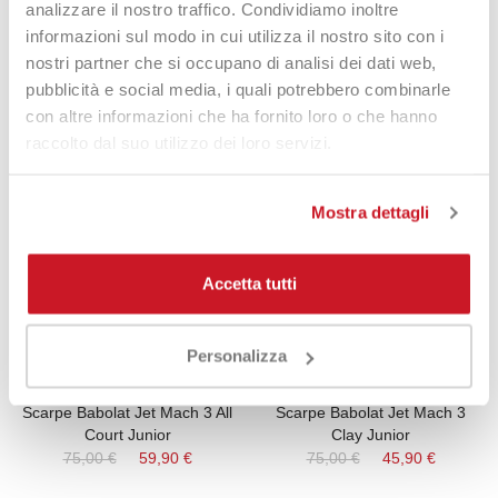
analizzare il nostro traffico. Condividiamo inoltre
Shoes Tennis Adidas Defiant
Scarpe Babolat Tennis Terra
informazioni sul modo in cui utilizza il nostro sito con i
Speed 2 Clay
Battuta SFX4
nostri partner che si occupano di analisi dei dati web,
120,00 €
79,90 €
120,00 €
65,90 €
pubblicità e social media, i quali potrebbero combinarle
con altre informazioni che ha fornito loro o che hanno
raccolto dal suo utilizzo dei loro servizi.
-21%
-39%
Mostra dettagli
Accetta tutti
Personalizza
Scarpe Babolat Jet Mach 3 All
Scarpe Babolat Jet Mach 3
Court Junior
Clay Junior
75,00 €
59,90 €
75,00 €
45,90 €