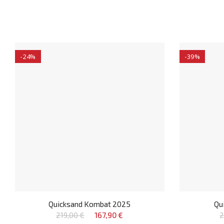
-24%
-39%
Quicksand Kombat 2025
Qu
219,00 €
167,90 €
2