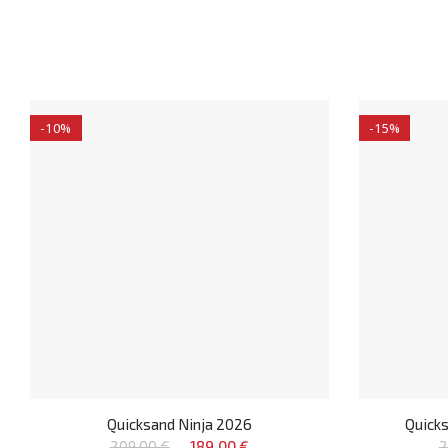
-10%
-15%
Quicksand Ninja 2026
Quick
209,00 €
189,00 €
2