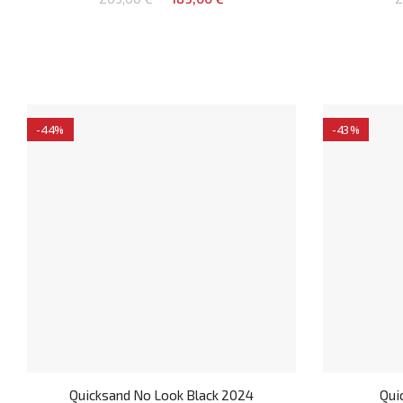
-44%
-43%
Quicksand No Look Black 2024
Qui