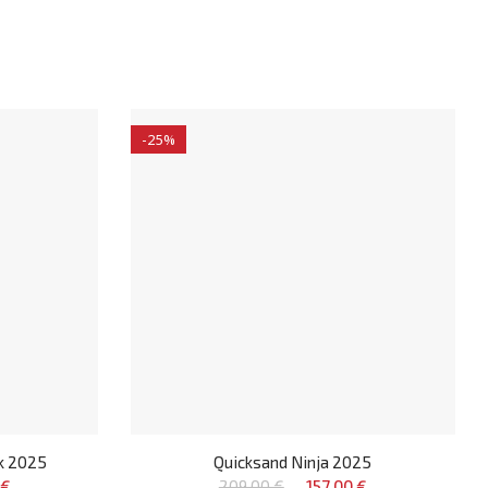
-25%
k 2025
Quicksand Ninja 2025
 €
209,00 €
157,00 €