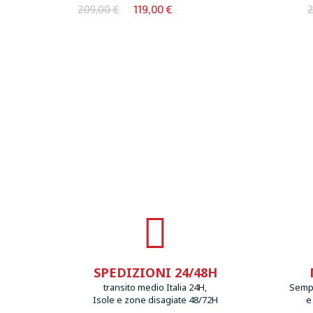
209,00 €
119,00 €
2
SPEDIZIONI 24/48H
transito medio Italia 24H,
Sempr
Isole e zone disagiate 48/72H
e