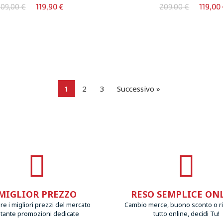
09,00 €
119,90 €
209,00 €
119,00
1
2
3
Successivo »
MIGLIOR PREZZO
RESO SEMPLICE ON
e i migliori prezzi del mercato
Cambio merce, buono sconto o r
 tante promozioni dedicate
tutto online, decidi Tu!