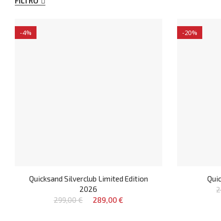
FILTRO
-4%
-20%
Quicksand Silverclub Limited Edition
Quic
2026
2
299,00 €
289,00 €