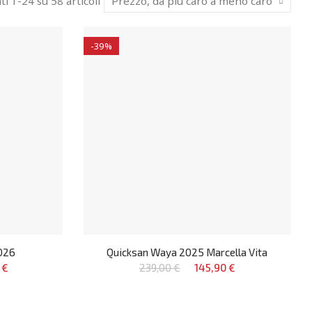
ti 1-24 su 58 articoli
Prezzo, da più caro a meno caro
-39%
026
Quicksan Waya 2025 Marcella Vita
 €
239,00 €
145,90 €