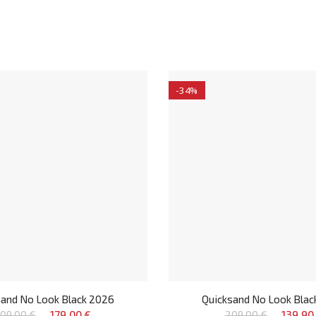
-34%
sand No Look Black 2026
Quicksand No Look Blac
09,00 €
179,00 €
209,00 €
139,90