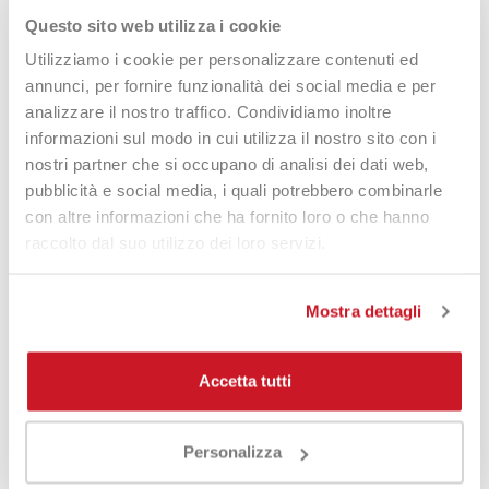
Questo sito web utilizza i cookie
Utilizziamo i cookie per personalizzare contenuti ed
annunci, per fornire funzionalità dei social media e per
analizzare il nostro traffico. Condividiamo inoltre
Heroe's Pickleball Palline X3 26
Heroe's Pickleball Palline X3
informazioni sul modo in cui utilizza il nostro sito con i
Fori
9,50 €
nostri partner che si occupano di analisi dei dati web,
9,50 €
pubblicità e social media, i quali potrebbero combinarle
con altre informazioni che ha fornito loro o che hanno
raccolto dal suo utilizzo dei loro servizi.
NON DISPONIBILE
Mostra dettagli
-25%
Accetta tutti
Personalizza