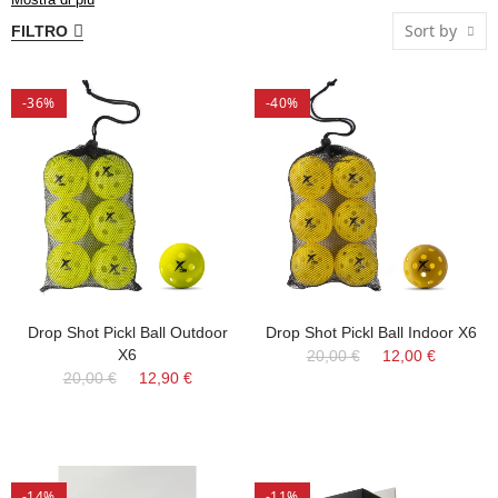
perfette per migliorare la tua esperienza di gioco e ottenere il
Sort by
FILTRO
massimo dal tuo allenamento o match.
-36%
-40%
Drop Shot Pickl Ball Outdoor
Drop Shot Pickl Ball Indoor X6
X6
20,00 €
12,00 €
20,00 €
12,90 €
-14%
-11%