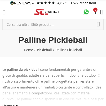
4,8
/ 5
3.577
recensioni
0
Palline Pickleball
Home
Pickleball
Palline Pickleball
Le
palline da pickleball
sono fondamentali per garantire un
gioco di qualità, adatte sia per superfici indoor che outdoor. Il
nostro assortimento offre palline progettate per resistere
all'usura e mantenere un rimbalzo costante e controllato, ideali
per allenamenti e competizioni. Realizzate con materiali
durevoli, le palline sono disponibili in diverse misure e pesi per
soddisfare ogni tipo di giocatore. Scopri le palline da pickleball
Mostra di più