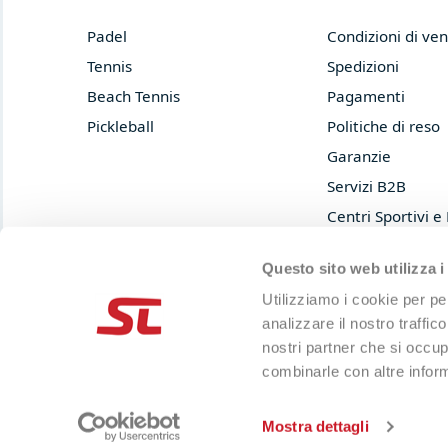
Padel
Condizioni di ven
Tennis
Spedizioni
Beach Tennis
Pagamenti
Pickleball
Politiche di reso
Garanzie
Servizi B2B
Centri Sportivi e
Prova e acquista
Questo sito web utilizza i
Privacy Policy
Utilizziamo i cookie per pe
Cookie Policy
analizzare il nostro traffic
nostri partner che si occup
combinarle con altre inform
© 2013-2026 LIMA SRL
P.IVA 04697120402
|
Capitale sociale i.v. 50.000€
Mostra dettagli
-
Personalizza i Cookie
Cookie Declaration