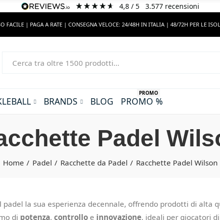
4,8
/ 5
3.577
recensioni
O FACILE | PAGA A RATE | CONSEGNA VELOCE: 24/48H IN ITALIA | 48/72H PER LE ISO
PROMO
KLEBALL
BRANDS
BLOG
PROMO %
acchette Padel Wils
Home
Padel
Racchette da Padel
Racchette Padel Wilson
el padel la sua esperienza decennale, offrendo prodotti di alta 
imo di
potenza
,
controllo
e
innovazione
, ideali per giocatori di