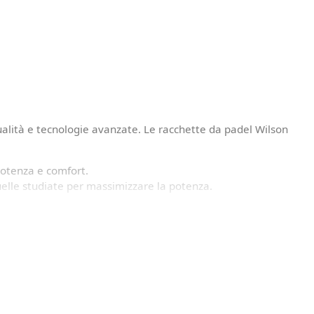
qualità e tecnologie avanzate. Le racchette da padel Wilson
potenza e comfort.
uelle studiate per massimizzare la potenza.
pagna in ogni partita, dal campo amatoriale ai tornei più