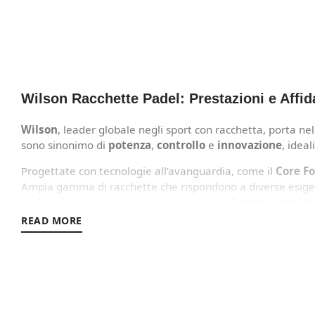
Wilson Racchette Padel: Prestazioni e Affida
Wilson
, leader globale negli sport con racchetta, porta n
sono sinonimo di
potenza
,
controllo
e
innovazione
, ideal
Progettate con tecnologie all’avanguardia, come il
Core F
Ampia gamma di racchette che rispondono a diverse esigenze
Materiali premium che garantiscono una
durata superior
Design accattivante e moderno, con dettagli innovativi che 
READ MORE
Con
Wilson Racchette Padel
, i giocatori possono contare 
prestigiosi.