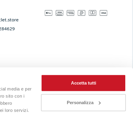
let.store​
284629
Accetta tutti
cial media e per
ro sito con i
Personalizza
rebbero
i loro servizi.