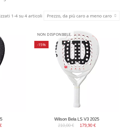
izzati 1-4 su 4 articoli
Prezzo, da più caro a meno caro
NON DISPONIBILE
-15%
25
Wilson Bela LS V3 2025
€
210,00 €
179,90 €