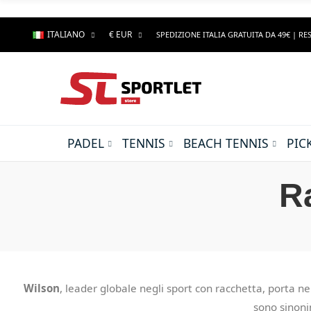
ITALIANO
€ EUR
SPEDIZIONE ITALIA GRATUITA DA 49€ | RES
PADEL
TENNIS
BEACH TENNIS
PIC
R
Wilson
, leader globale negli sport con racchetta, porta n
sono sinon