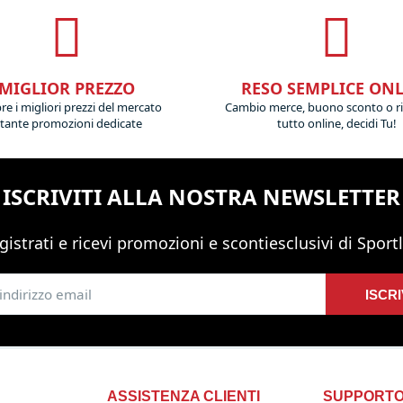
MIGLIOR PREZZO
RESO SEMPLICE ON
e i migliori prezzi del mercato
Cambio merce, buono sconto o r
 tante promozioni dedicate
tutto online, decidi Tu!
ISCRIVITI ALLA NOSTRA NEWSLETTER
gistrati e ricevi promozioni
e sconti
esclusivi di Sportl
ISCRI
ASSISTENZA CLIENTI
SUPPORT