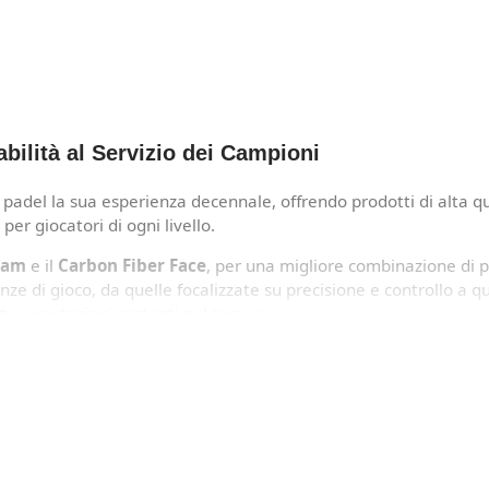
bilità al Servizio dei Campioni
el padel la sua esperienza decennale, offrendo prodotti di alta 
i per giocatori di ogni livello.
oam
e il
Carbon Fiber Face
, per una migliore combinazione di 
 di gioco, da quelle focalizzate su precisione e controllo a q
e
e prestazioni costanti nel tempo.
riflettono l’esperienza e la qualità del marchio Wilson.
su un’attrezzatura affidabile che esalta il loro stile e li accom