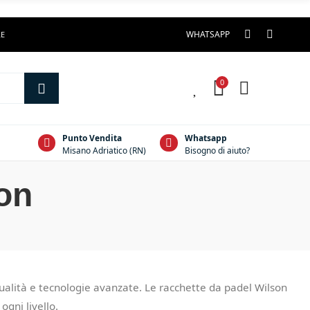
WHATSAPP
LE
0
0
Punto Vendita
Whatsapp
Misano Adriatico (RN)
Bisogno di aiuto?
on
qualità e tecnologie avanzate. Le racchette da padel Wilson
 ogni livello.