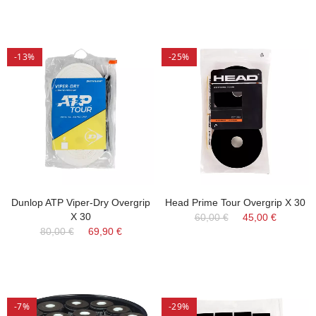
-13%
-25%
Dunlop ATP Viper-Dry Overgrip
Head Prime Tour Overgrip X 30
X 30
60,00 €
45,00 €
80,00 €
69,90 €
-7%
-29%