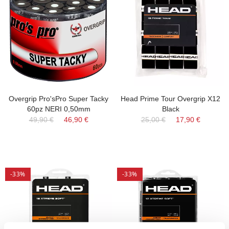
Overgrip Pro'sPro Super Tacky
Head Prime Tour Overgrip X12
60pz NERI 0,50mm
Black
49,90 €
46,90 €
25,00 €
17,90 €
-33%
-33%