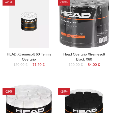
-41%
-30%
HEAD Xtremesoft 60 Tennis
Head Overgrip Xtremesoft
Overgrip
Black X60
120,00 €
71,90 €
120,00 €
84,00 €
-29%
-29%