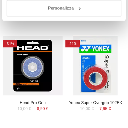
Grip Bullpadel HESACORE
Noene Grip Antivibrazioni
Padel & Beach
25,00 €
17,95 €
Personalizza
15,00 €
13,50 €
-31%
-21%
Head Pro Grip
Yonex Super Overgrip 102EX
10,00 €
6,90 €
10,00 €
7,95 €