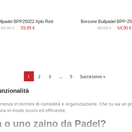
llpadel BPP25022 Xplo Red
Borsone Bullpadel BPP-250
94,95 €
59,99 €
89,99 €
54,90 €
1
2
3
…
5
Successivo »
unzionalità
ferenza in termini di comodità e organizzazione. Che tu sia un 
ura in modo sicuro ed efficiente.
a o uno zaino da Padel?