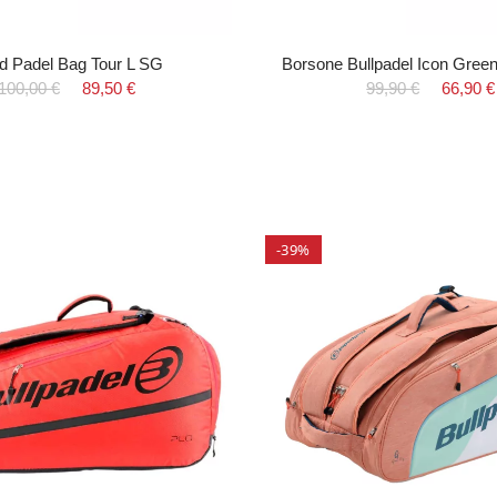
d Padel Bag Tour L SG
Borsone Bullpadel Icon Gre
100,00 €
89,50 €
99,90 €
66,90 €
-39%