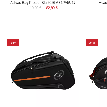
Adidas Bag Protour Blu 2026 AB1PA5U17
Head
110,00 €
82,90 €
-36%
-34%