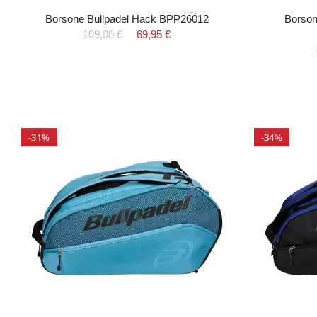
Borsone Bullpadel Hack BPP26012
Borson
109,00 €
69,95 €
-31%
-34%