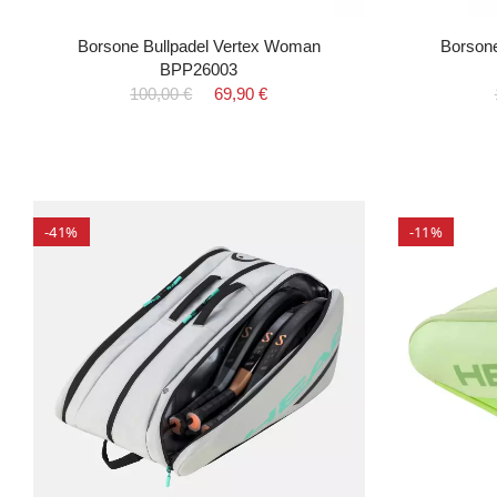
Borsone Bullpadel Vertex Woman
Borsone
BPP26003
100,00 €
69,90 €
-41%
-11%