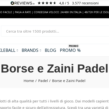
4,8
/ 5
3.577
recensioni
O FACILE | PAGA A RATE | CONSEGNA VELOCE: 24/48H IN ITALIA | 48/72H PER LE ISO
PROMO
KLEBALL
BRANDS
BLOG
PROMO %
Borse e Zaini Padel
Home
Padel
Borse e Zaini Padel
ti di alta qualità per tutti i livelli di gioco. Dai modelli capienti
sporto facile e sicuro dell'attrezzatura. Scegli tra una varietà 