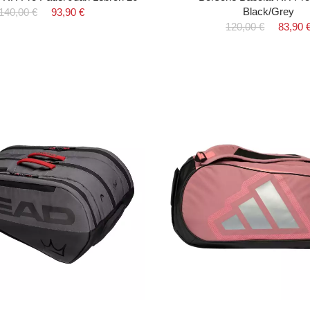
Black/Grey
140,00 €
93,90 €
120,00 €
83,90 