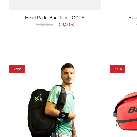
Head Padel Bag Tour L CCTE
Hea
100,00 €
59,90 €
-25%
-37%