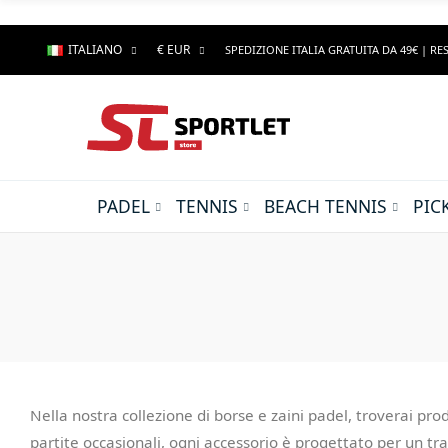
ITALIANO
€ EUR
SPEDIZIONE ITALIA GRATUITA DA 49€ | RES
PADEL
TENNIS
BEACH TENNIS
PIC
Nella nostra collezione di borse e zaini padel, troverai prodot
partite occasionali, ogni accessorio è progettato per un tra