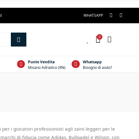
WHATSAPP
LE
0
0
Punto Vendita
Whatsapp
Misano Adriatico (RN)
Bisogno di aiuto?
 per i giocatori professionisti agli zaini leggeri per le
di marchi di fiducia come Adidas, Bullpadel e Wilson, con