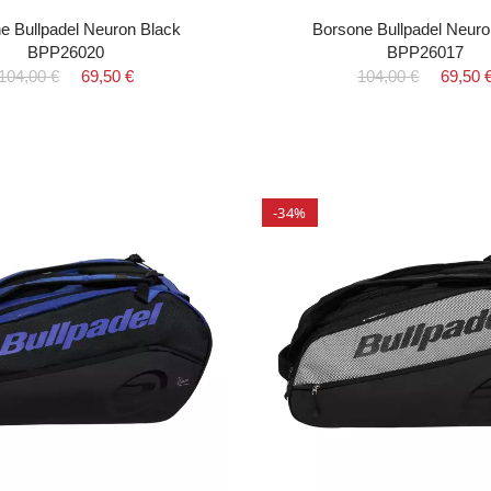
e Bullpadel Neuron Black
Borsone Bullpadel Neur
BPP26020
BPP26017
104,00 €
69,50 €
104,00 €
69,50 
-34%