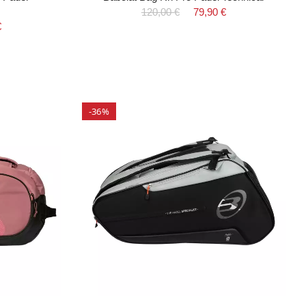
120,00 €
79,90 €
€
-36%