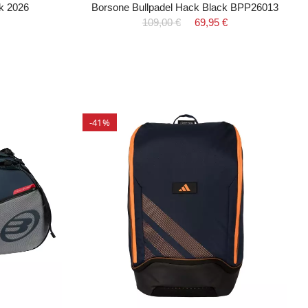
k 2026
Borsone Bullpadel Hack Black BPP26013
109,00 €
69,95 €
-41%