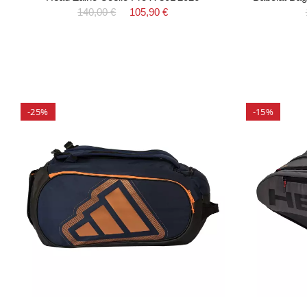
140,00 €
105,90 €
-25%
-15%