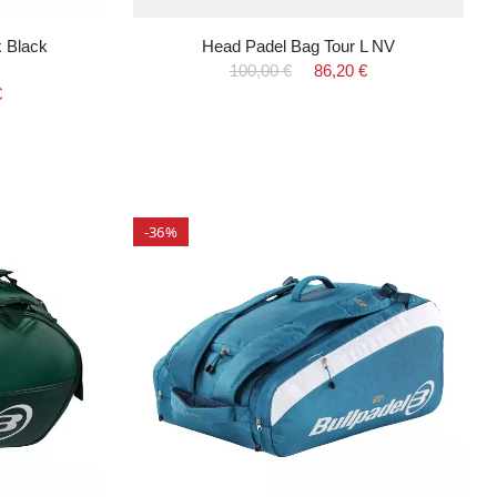
x Black
Head Padel Bag Tour L NV
100,00 €
86,20 €
€
-36%