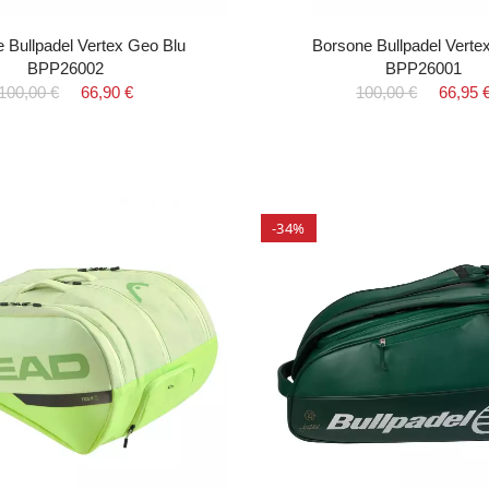
 Bullpadel Vertex Geo Blu
Borsone Bullpadel Verte
BPP26002
BPP26001
100,00 €
66,90 €
100,00 €
66,95 
-34%