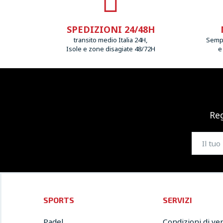
SPEDIZIONI 24/48H
transito medio Italia 24H,
Sempr
Isole e zone disagiate 48/72H
e
Reg
SPORTS
SERVIZI
Padel
Condizioni di ve