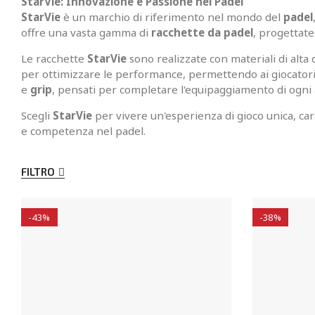
StarVie: Innovazione e Passione nel Padel
StarVie
è un marchio di riferimento nel mondo del
padel
offre una vasta gamma di
racchette da padel
, progettate 
Le racchette
StarVie
sono realizzate con materiali di alta
per ottimizzare le performance, permettendo ai giocatori 
e
grip
, pensati per completare l'equipaggiamento di ogni
Scegli
StarVie
per vivere un'esperienza di gioco unica, car
e competenza nel padel.
FILTRO
-43%
-38%