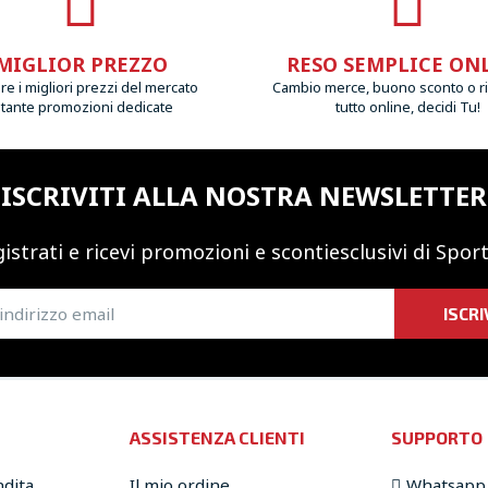
MIGLIOR PREZZO
RESO SEMPLICE ON
e i migliori prezzi del mercato
Cambio merce, buono sconto o r
 tante promozioni dedicate
tutto online, decidi Tu!
ISCRIVITI ALLA NOSTRA NEWSLETTER
istrati e ricevi promozioni
e sconti
esclusivi di Sport
ISCRI
ASSISTENZA CLIENTI
SUPPORTO
ndita
Il mio ordine
Whatsapp