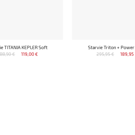
ie TITANIA KEPLER Soft
Starvie Triton + Powe
188,90 €
119,00 €
295,95 €
189,95