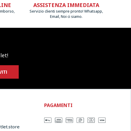
LINE
ASSISTENZA IMMEDIATA
imborso,
Servizio clienti sempre pronto! Whatsapp,
Email, Noi ci siamo.
let!
VITI
PAGAMENTI
let.store​