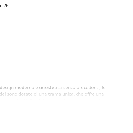
rl 26
, design moderno e un'estetica senza precedenti, le
adel sono dotate di una trama unica, che offre una
le racchette Bullpadel sono anche incredibilmente
no la massima protezione e stile per trasportare e
one migliore.