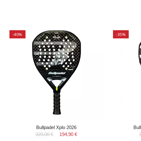
-40%
-35%
Bullpadel Xplo 2026
Bul
320,00 €
194,90 €