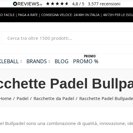
4,8
/ 5
3.577
recensioni
O FACILE | PAGA A RATE | CONSEGNA VELOCE: 24/48H IN ITALIA | 48/72H PER LE ISO
PROMO
KLEBALL
BRANDS
BLOG
PROMO %
chette Padel Bullp
Home
Padel
Racchette da Padel
Racchette Padel Bullpade
el Bullpadel sono una combinazione di qualità, innovazione, id