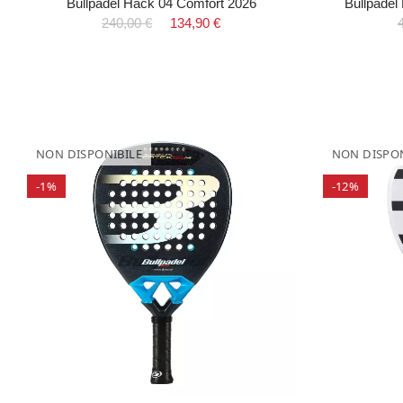
Bullpadel Hack 04 Comfort 2026
Bullpade
240,00 €
134,90 €
NON DISPONIBILE
NON DISPON
-1%
-12%