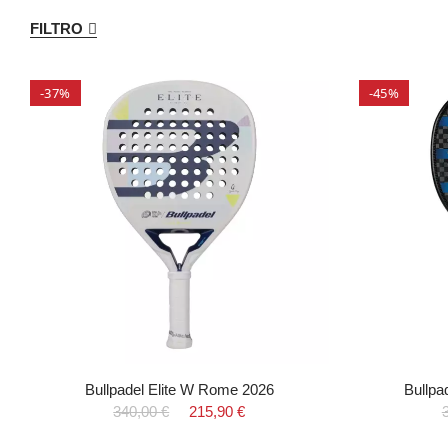
FILTRO
-37%
-45%
Bullpadel Elite W Rome 2026
Bullpa
340,00 €
215,90 €