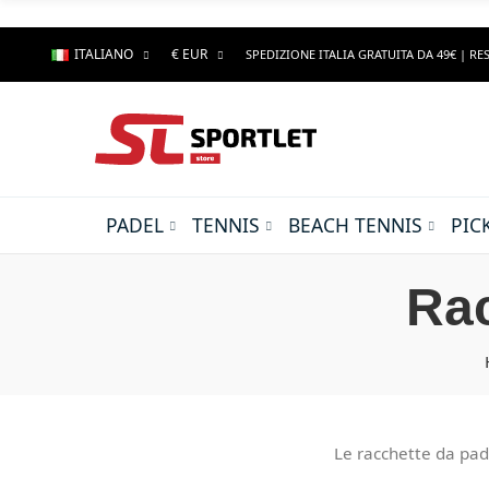
ITALIANO
€ EUR
SPEDIZIONE ITALIA GRATUITA DA 49€ | RES
PADEL
TENNIS
BEACH TENNIS
PIC
Rac
Le racchette da pad