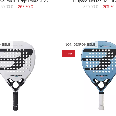
l Neuron 02 Edge Rome 2026
Bullpadel Neuron 02 ED
450,00 €
369,90 €
320,00 €
209,90 
IBILE
NON DISPONIBILE
-34%