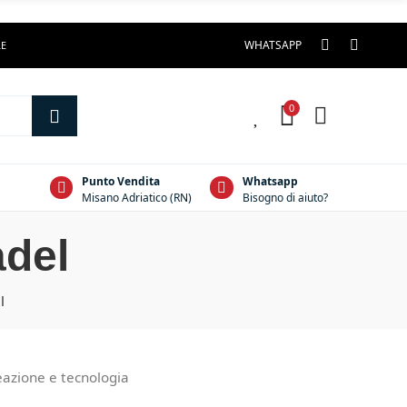
WHATSAPP
LE
0
0
Punto Vendita
Whatsapp
Misano Adriatico (RN)
Bisogno di aiuto?
adel
l
eazione e tecnologia