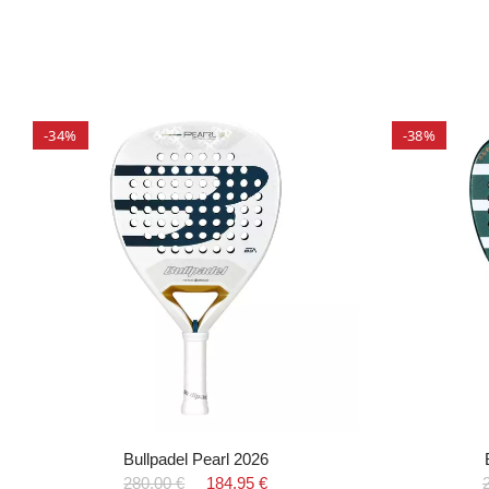
-34%
-38%
Bullpadel Pearl 2026
280,00 €
184,95 €