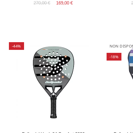
270,00 €
169,00 €
-44%
NON DISPON
-18%