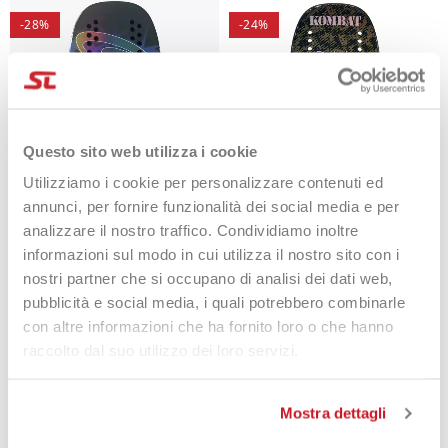
-28%
-24%
Questo sito web utilizza i cookie
Utilizziamo i cookie per personalizzare contenuti ed
annunci, per fornire funzionalità dei social media e per
analizzare il nostro traffico. Condividiamo inoltre
Quicksand Enigma 2025
Quicksand Kombat 2025
219,00 €
159,00 €
219,00 €
167,90 €
informazioni sul modo in cui utilizza il nostro sito con i
nostri partner che si occupano di analisi dei dati web,
pubblicità e social media, i quali potrebbero combinarle
con altre informazioni che ha fornito loro o che hanno
raccolto dal suo utilizzo dei loro servizi.
-39%
-46%
Mostra dettagli