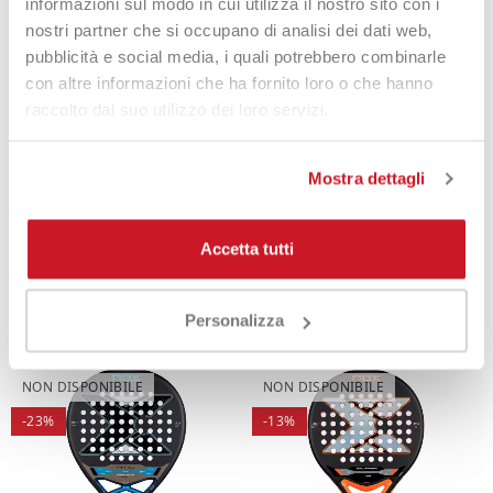
informazioni sul modo in cui utilizza il nostro sito con i
nostri partner che si occupano di analisi dei dati web,
-36%
-27%
pubblicità e social media, i quali potrebbero combinarle
con altre informazioni che ha fornito loro o che hanno
raccolto dal suo utilizzo dei loro servizi.
Mostra dettagli
Nox AT10 Luxury Genius 12K
Nox Ventus Hybrid 12K Lite
Alum XTREM Lite 2026 Agustín
Accetta tutti
299,90 €
219,90 €
Tapia
339,99 €
219,95 €
Personalizza
NON DISPONIBILE
NON DISPONIBILE
-23%
-13%