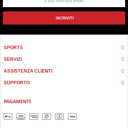
Gamma di racchette NOX 2025:
ISCRIVITI
NOX AT10 Genius 18K Alum by Agustín Tapia 2025:
Racchetta
di alta gamma con superficie in carbonio 18K e tecnologia
Dynamic Composit Structure per maggiore resistenza
NOX AT10 Genius Attack 18K Alum by Agustín Tapia 2025:
Versione con forma a diamante per massima aggressività nei
SPORTS
colpi d'attacco
NOX ML10 Quantum 3K by Miguel Lamperti 2025:
Mantiene la
SERVIZI
storica gomma HR3 di NOX, ora colorata, con tecnologia
Photochromic Paint per un'estetica armoniosa
ASSISTENZA CLIENTI
NOX LA10 Quantum 12K by Leo Augsburger 2025:
Racchetta
con forma a diamante, progettata per giocatori che cercano
SUPPORTO
massima aggressività nei colpi d'attacco
NOX TL10 Quantum 12K by Tino Libaak 2025:
Racchetta ibrida
progettata per un equilibrio tra controllo difensivo e
PAGAMENTI
aggressività offensiva
NOX Equation 2025:
Racchetta con forma rotonda per
maggiore precisione, telaio in carbonio e piani in Fiber Glass
3K per rigidità e durata