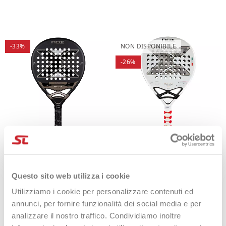
-33%
NON DISPONIBILE
-26%
Nox AT10 Pro Cup Hard By
Nox AT10 Luxury Genius 12K
Agustín Tapia 2026
Alum XTREM Agustin Tapia
2026 Italian Limited Edition
200,00 €
134,90 €
Questo sito web utilizza i cookie
360,00 €
269,99 €
Utilizziamo i cookie per personalizzare contenuti ed
annunci, per fornire funzionalità dei social media e per
analizzare il nostro traffico. Condividiamo inoltre
NON DISPONIBILE
NON DISPONIBILE