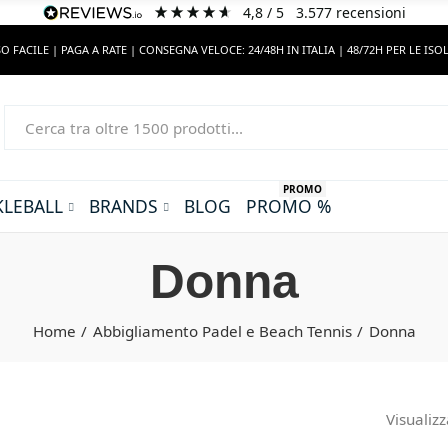
4,8
/ 5
3.577
recensioni
O FACILE | PAGA A RATE | CONSEGNA VELOCE: 24/48H IN ITALIA | 48/72H PER LE ISO
PROMO
KLEBALL
BRANDS
BLOG
PROMO %
Donna
Home
Abbigliamento Padel e Beach Tennis
Donna
Visualizz