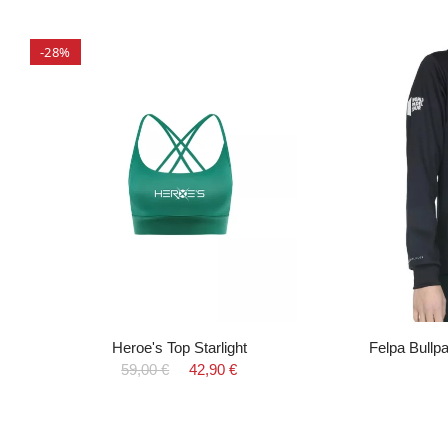
-28%
Heroe's Top Starlight
Felpa Bull
59,00 €
42,90 €