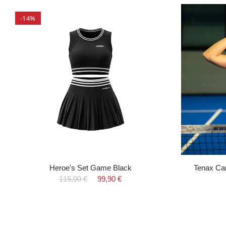
-14%
Heroe's Set Game Black
Tenax Ca
115,00 €
99,90 €