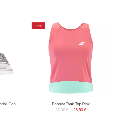
-31%
ndali Con
Babolat Tank Top Pink
37,00 €
25,90 €