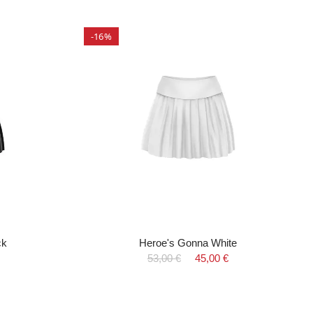
-16%
ck
Heroe's Gonna White
53,00 €
45,00 €