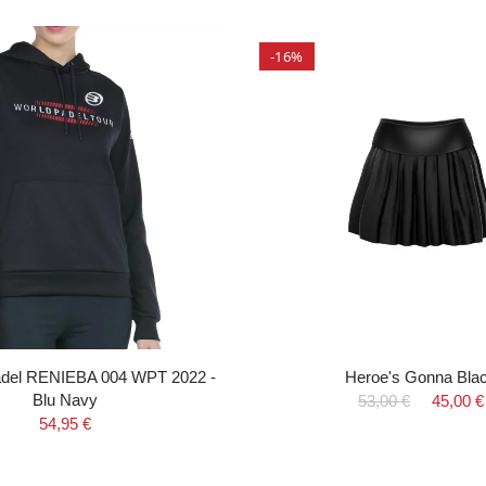
-16%
padel RENIEBA 004 WPT 2022 -
Heroe's Gonna Bla
Blu Navy
53,00 €
45,00 €
54,95 €