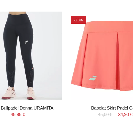
-23%
i Bullpadel Donna URAMITA
Babolat Skirt Padel C
45,95 €
45,00 €
34,90 €