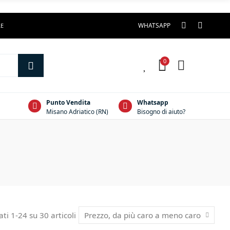
WHATSAPP
LE
0
0
Punto Vendita
Whatsapp
Misano Adriatico (RN)
Bisogno di aiuto?
ati 1-24 su 30 articoli
Prezzo, da più caro a meno caro