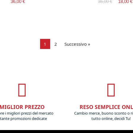
36,00 €
36,00 €
18,00 €
1
2
Successivo »
MIGLIOR PREZZO
RESO SEMPLICE ON
e i migliori prezzi del mercato
Cambio merce, buono sconto o r
 tante promozioni dedicate
tutto online, decidi Tu!