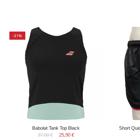
-31%
Babolat Tank Top Black
Short Qu
37,00 €
25,90 €