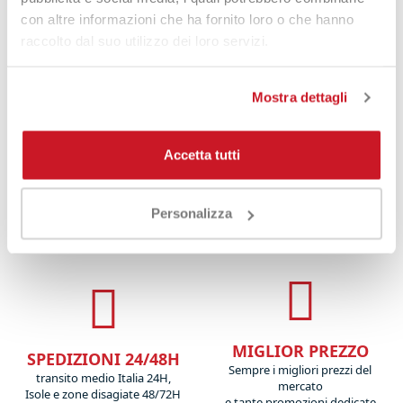
con altre informazioni che ha fornito loro o che hanno
raccolto dal suo utilizzo dei loro servizi.
Mostra dettagli
Babolat Prolast 125 X200m
Black
54,00 €
37,00 €
Accetta tutti
Personalizza
MIGLIOR PREZZO
SPEDIZIONI 24/48H
Sempre i migliori prezzi del
transito medio Italia 24H,
mercato
Isole e zone disagiate 48/72H
e tante promozioni dedicate