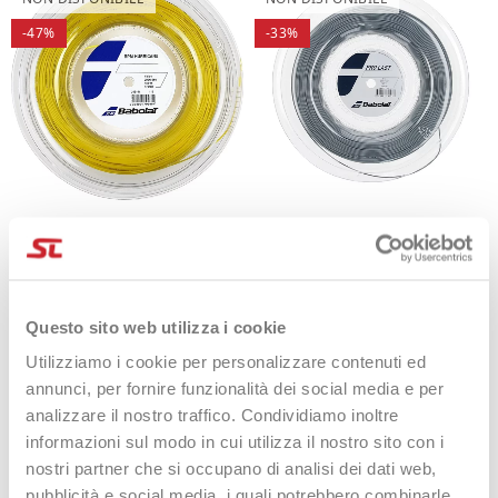
-47%
-33%
Babolat Rph Hurricane 1.25
Babolat Prolast 125 X200m
X200m Giallo
54,95 €
37,00 €
159,00 €
84,90 €
Questo sito web utilizza i cookie
Utilizziamo i cookie per personalizzare contenuti ed
annunci, per fornire funzionalità dei social media e per
NON DISPONIBILE
analizzare il nostro traffico. Condividiamo inoltre
-32%
informazioni sul modo in cui utilizza il nostro sito con i
nostri partner che si occupano di analisi dei dati web,
pubblicità e social media, i quali potrebbero combinarle