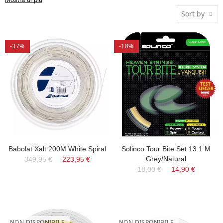
personalizzazione unica, adattandosi allo stile di gioco e
Sort by
migliorando la resa in campo. Scopri la nostra selezione di
corde ibride.
-37%
-18%
Babolat Xalt 200M White Spiral
Solinco Tour Bite Set 13.1 M
Grey/Natural
349,95 €
223,95 €
18,00 €
14,90 €
NON DISPONIBILE
NON DISPONIBILE