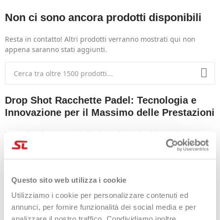
Non ci sono ancora prodotti disponibili
Resta in contatto! Altri prodotti verranno mostrati qui non
appena saranno stati aggiunti.
Drop Shot Racchette Padel: Tecnologia e
Innovazione per il Massimo delle Prestazioni
Drop Shot
è un marchio leader nel mondo del padel,
riconosciuto per la sua dedizione a
innovazione
,
tecnologia
avanzata
e
design all’avanguardia
. Ideale per giocatori che
cercano di portare il loro gioco al livello successivo, Drop Shot
READ MORE
offre racchette progettate per garantire
Questo sito web utilizza i cookie
massima
potenza
,
controllo
e
durabilità
.
Utilizziamo i cookie per personalizzare contenuti ed
Tecnologie esclusive come
Curv 360º
,
Cork Layer
e
Eva Soft
,
annunci, per fornire funzionalità dei social media e per
per migliorare l’assorbimento delle vibrazioni e aumentare il
analizzare il nostro traffico. Condividiamo inoltre