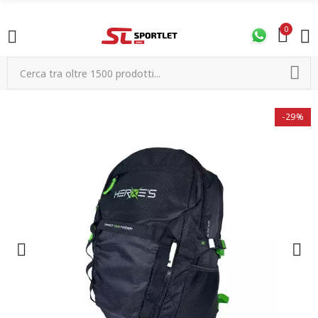
0
-29%