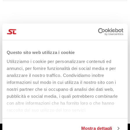
MIGLIOR PREZZO
SPEDIZIONI 24/48H
Questo sito web utilizza i cookie
Sempre i migliori prezzi del
transito medio Italia 24H,
mercato
Isole e zone disagiate 48/72H
Utilizziamo i cookie per personalizzare contenuti ed
e tante promozioni dedicate
annunci, per fornire funzionalità dei social media e per
analizzare il nostro traffico. Condividiamo inoltre
informazioni sul modo in cui utilizza il nostro sito con i
nostri partner che si occupano di analisi dei dati web,
RESO SEMPLICE
ASSISTENZA
pubblicità e social media, i quali potrebbero combinarle
ONLINE
IMMEDIATA
con altre informazioni che ha fornito loro o che hanno
Cambio merce, buono sconto o
Servizio clienti sempre pronto!
raccolto dal suo utilizzo dei loro servizi.
rimborso, tutto online, decidi Tu!
Whatsapp, Email, Noi ci siamo.
Mostra dettagli