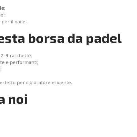
le
;
ei;
e
per il padel.
uesta borsa da padel
 2–3 racchette;
te e performanti;
;
rfetto per il giocatore esigente.
a noi