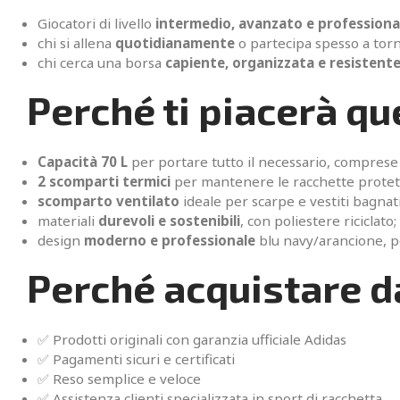
Giocatori di livello
intermedio, avanzato e professiona
chi si allena
quotidianamente
o partecipa spesso a torn
chi cerca una borsa
capiente, organizzata e resistent
Perché ti piacerà q
Capacità 70 L
per portare tutto il necessario, comprese
2 scomparti termici
per mantenere le racchette protet
scomparto ventilato
ideale per scarpe e vestiti bagnati
materiali
durevoli e sostenibili
, con poliestere riciclato;
design
moderno e professionale
blu navy/arancione, pe
Perché acquistare d
✅ Prodotti originali con garanzia ufficiale Adidas
✅ Pagamenti sicuri e certificati
✅ Reso semplice e veloce
✅ Assistenza clienti specializzata in sport di racchetta