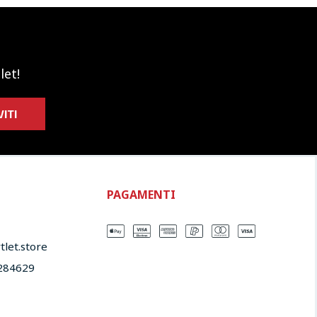
let!
VITI
PAGAMENTI
let.store​
284629