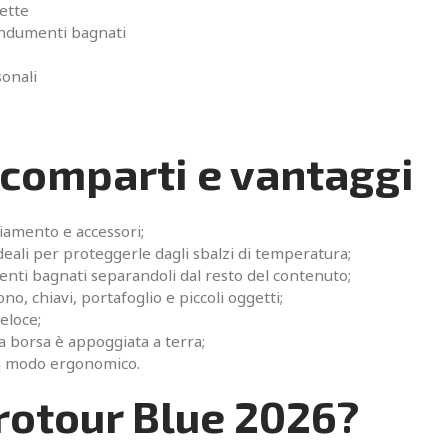
hette
 indumenti bagnati
sonali
scomparti e vantaggi
iamento e accessori;
ideali per proteggerle dagli sbalzi di temperatura;
nti bagnati separandoli dal resto del contenuto;
no, chiavi, portafoglio e piccoli oggetti;
eloce;
a borsa è appoggiata a terra;
n modo ergonomico.
Protour Blue 2026?