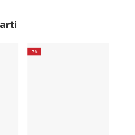
arti
-7%