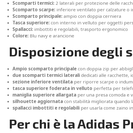
Scomparti termici:
2 laterali per protezione delle racc
Scomparto scarpe:
inferiore ventilato per calzature o
Scomparto principale:
ampio con doppia cerniera
Tasca superiore:
con interno in velluto per oggetti per
Spallacci:
imbottiti e regolabili, trasporto ergonomico
Colore:
Blu navy e arancione
Disposizione degli 
Ampio scomparto principale
con doppia zip per abbigl
due scomparti termici laterali
dedicati alle racchette, 
sezione inferiore ventilata
per riporre scarpe o indume
tasca superiore foderata in velluto
perfetta per telefo
maniglia superiore allargata
per una presa comoda e v
silhouette aggiornata
con stabilità migliorata quando l
spallacci imbottiti e regolabili
per usarla come zaino i
Per chi è la Adidas 