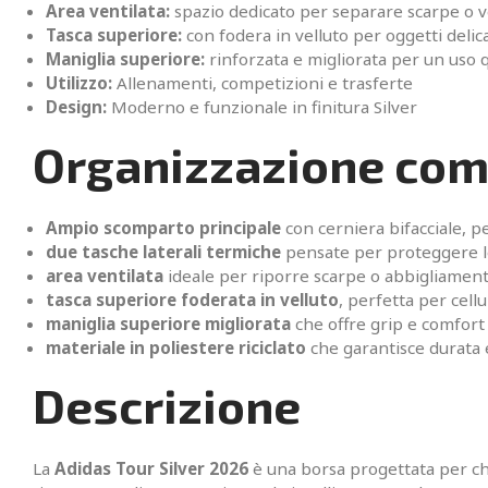
Area ventilata:
spazio dedicato per separare scarpe o ve
Tasca superiore:
con fodera in velluto per oggetti delica
Maniglia superiore:
rinforzata e migliorata per un uso
Utilizzo:
Allenamenti, competizioni e trasferte
Design:
Moderno e funzionale in finitura Silver
Organizzazione com
Ampio scomparto principale
con cerniera bifacciale, pe
due tasche laterali termiche
pensate per proteggere le 
area ventilata
ideale per riporre scarpe o abbigliamento
tasca superiore foderata in velluto
, perfetta per cellul
maniglia superiore migliorata
che offre grip e comfort 
materiale in poliestere riciclato
che garantisce durata 
Descrizione
La
Adidas Tour Silver 2026
è una borsa progettata per ch