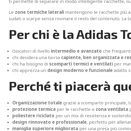
ti permette di separare in modo intelligente racchette, ou
Le
zone termiche laterali
mantengono le racchette più al 
sudati o scarpe senza rovinare il resto del contenuto. La 
Per chi è la Adidas T
Giocatori di livello
intermedio e avanzato
che frequent
chi desidera una borsa
capiente, ben organizzata e re
chi ha bisogno di
scomparti termici e ventilati
per mant
chi apprezza un
design moderno e funzionale
adatto si
Perché ti piacerà q
Organizzazione totale
grazie a scomparto principale, ta
protezione termica
per le racchette e
zona ventilata
p
poliestere riciclato
per un mix di resistenza e sostenibil
design rinnovato e professionale
, perfetto per allena
maniglia superiore migliorata
per una presa più comod