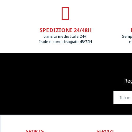
SPEDIZIONI 24/48H
transito medio Italia 24H,
Sempr
Isole e zone disagiate 48/72H
e
Reg
SPORTS
SERVIZI