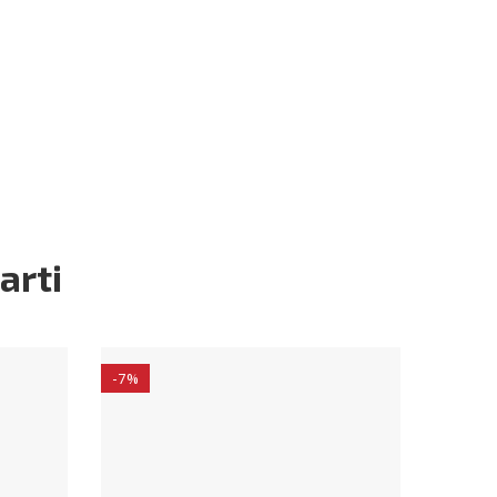
arti
-7%