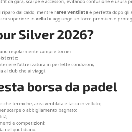
tfit da gara, scarpe e accessori, evitando confusione e usura p
riparo dal caldo, mentre l’
area ventilata
è perfetta dopo gli 
tasca superiore in
velluto
aggiunge un tocco premium e protegge g
our Silver 2026?
ano regolarmente campi e tornei;
sistente
;
enere l’attrezzatura in perfette condizioni;
a al club che ai viaggi.
uesta borsa da padel
sche termiche, area ventilata e tasca in velluto;
er scarpe o abbigliamento bagnato;
ità;
menti e competizioni;
a nel quotidiano.