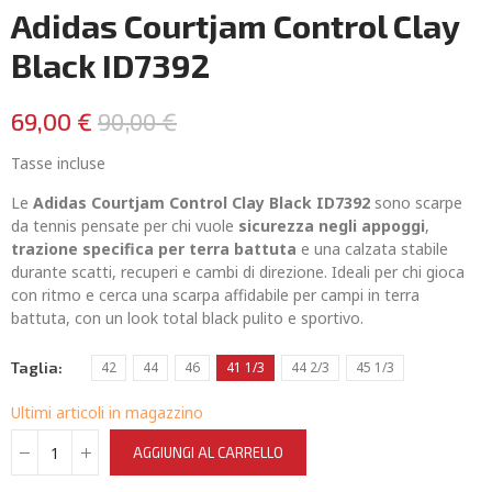
Adidas Courtjam Control Clay
Black ID7392
69,00 €
90,00 €
Tasse incluse
Le
Adidas Courtjam Control Clay Black ID7392
sono scarpe
da tennis pensate per chi vuole
sicurezza negli appoggi
,
trazione specifica per terra battuta
e una calzata stabile
durante scatti, recuperi e cambi di direzione. Ideali per chi gioca
con ritmo e cerca una scarpa affidabile per campi in terra
battuta, con un look total black pulito e sportivo.
Taglia
42
44
46
41 1/3
44 2/3
45 1/3
Ultimi articoli in magazzino
AGGIUNGI AL CARRELLO