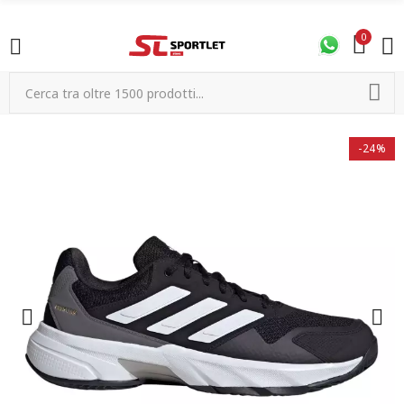
0
-24%