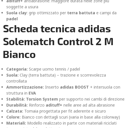
adituff+
antiabrasione: maggiore durata nelle zone più
soggette a usura
Suola clay
: grip ottimizzato per
terra battuta
e campi da
padel
Scheda tecnica adidas
Solematch Control 2 M
Bianco
Categoria:
Scarpe uomo tennis / padel
Suola:
Clay (terra battuta) – trazione e scorrevolezza
controllata
Ammortizzazione:
Inserto
adidas BOOST
+ intersuola con
struttura in
EVA
Stabilità:
Torsion System
per supporto nei cambi di direzione
Durabilità:
Rinforzo
adituff+
nelle aree ad alta abrasione
Calzata:
Tomaia progettata per fit aderente e sicuro
Colore:
Bianco con dettagli scuri (varia in base alla colorway)
Materiali:
Modello realizzato in parte con materiali riciclati