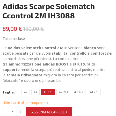
Adidas Scarpe Solematch
Ccontrol 2M IH3088
89,00 €
130,00 €
Tasse incluse
Le
adidas Solematch Control 2 M
in versione
bianca
sono
scarpe pensate per chi vuole
stabilità
,
controllo
e
comfort
nei
cambi di direzione più intensi. La combinazione
tra
ammortizzazione adidas BOOST
e
struttura di
supporto
rende la scarpa più reattiva sotto al piede, mentre
la
tomaia ridisegnata
migliora la calzata per sentirti più
“bloccato” e sicuro in ogni scambio.
Taglia
42
44
41 1/3
42 2/3
43 1/3
44 2/3
Ultimi articoli in magazzino
AGGIUNGI AL CARRELLO