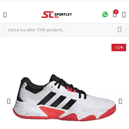
0
-32%